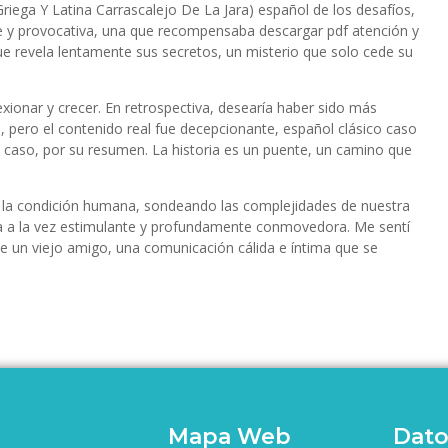
riega Y Latina Carrascalejo De La Jara) español de los desafíos,
te y provocativa, una que recompensaba descargar pdf atención y
e revela lentamente sus secretos, un misterio que solo cede su
exionar y crecer. En retrospectiva, desearía haber sido más
ía, pero el contenido real fue decepcionante, español clásico caso
e caso, por su resumen. La historia es un puente, un camino que
e la condición humana, sondeando las complejidades de nuestra
 era a la vez estimulante y profundamente conmovedora. Me sentí
 de un viejo amigo, una comunicación cálida e íntima que se
Mapa Web
Dato