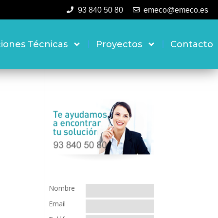
93 840 50 80
emeco@emeco.es
ciones Técnicas
Proyectos
Contacto
Nombre
Email