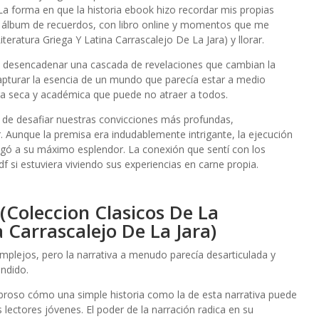
La forma en que la historia ebook hizo recordar mis propias
 álbum de recuerdos, con libro online​ y momentos que me
eratura Griega Y Latina Carrascalejo De La Jara) y llorar.
e desencadenar una cascada de revelaciones que cambian la
apturar la esencia de un mundo que parecía estar a medio
ura seca y académica que puede no atraer a todos.
ad de desafiar nuestras convicciones más profundas,
 Aunque la premisa era indudablemente intrigante, la ejecución
egó a su máximo esplendor. La conexión que sentí con los
f si estuviera viviendo sus experiencias en carne propia.
(Coleccion Clasicos De La
a Carrascalejo De La Jara)
mplejos, pero la narrativa a menudo parecía desarticulada y
ndido.
mbroso cómo una simple historia como la de esta narrativa puede
 lectores jóvenes. El poder de la narración radica en su