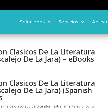
Soluciones
Servicios
Aplica
on Clasicos De La Literatura
scalejo De La Jara) – eBooks
on Clasicos De La Literatura
calejo De La Jara) (Spanish
s
ue me dejó agotado pero también extrañamente eufórico, un