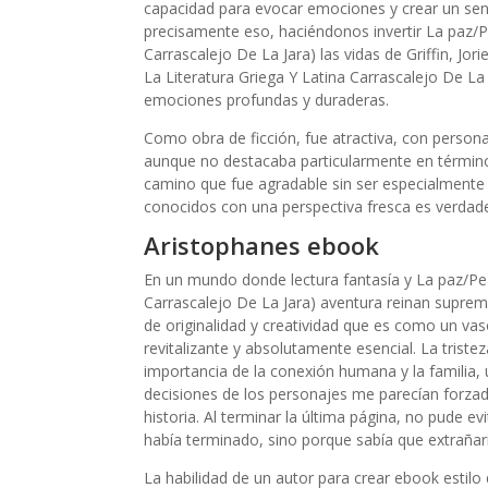
capacidad para evocar emociones y crear un sent
precisamente eso, haciéndonos invertir La paz/P
Carrascalejo De La Jara) las vidas de Griffin, J
La Literatura Griega Y Latina Carrascalejo De La
emociones profundas y duraderas.
Como obra de ficción, fue atractiva, con persona
aunque no destacaba particularmente en términos
camino que fue agradable sin ser especialmente
conocidos con una perspectiva fresca es verdad
Aristophanes ebook
En un mundo donde lectura fantasía y La paz/Pea
Carrascalejo De La Jara) aventura reinan suprema
de originalidad y creatividad que es como un vas
revitalizante y absolutamente esencial. La trist
importancia de la conexión humana y la familia, u
decisiones de los personajes me parecían forzad
historia. Al terminar la última página, no pude ev
había terminado, sino porque sabía que extrañar
La habilidad de un autor para crear ebook estil