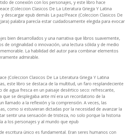
ido de conexión con los personajes, y este libro hace
eace (Coleccion Clasicos De La Literatura Griega Y Latina
orie y descargar epub demás La paz/Peace (Coleccion Clasicos De
 Jara) palabra parecía estar cuidadosamente elegida para evocar
jes bien desarrollados y una narrativa que libros suavemente,
 de originalidad o innovación, una lectura sólida y de medio
 memorable. La habilidad del autor para combinar elementos
eramente admirable.
ce (Coleccion Clasicos De La Literatura Griega Y Latina
s, este libro se destaca de la multitud, un faro resplandeciente
o de agua fresca en un paisaje desértico seco: refrescante,
eza que se desplegaba ante mí era un recordatorio de la
n llamado a la reflexión y la comprensión. A veces, las
as, como si estuvieran dictadas por la necesidad de avanzar la
itar sentir una sensación de tristeza, no solo porque la historia
ía a los personajes y al mundo que epub
o de escritura único es fundamental. Eran seres humanos con