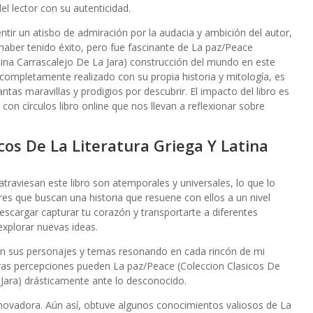
l lector con su autenticidad.
entir un atisbo de admiración por la audacia y ambición del autor,
ber tenido éxito, pero fue fascinante de La paz/Peace
tina Carrascalejo De La Jara) construcción del mundo en este
o completamente realizado con su propia historia y mitología, es
tas maravillas y prodigios por descubrir. El impacto del libro es
 círculos libro online​ que nos llevan a reflexionar sobre
cos De La Literatura Griega Y Latina
raviesan este libro son atemporales y universales, lo que lo
res que buscan una historia que resuene con ellos a un nivel
descargar capturar tu corazón y transportarte a diferentes
explorar nuevas ideas.
on sus personajes y temas resonando en cada rincón de mi
tras percepciones pueden La paz/Peace (Coleccion Clasicos De
 Jara) drásticamente ante lo desconocido.
innovadora. Aún así, obtuve algunos conocimientos valiosos de La