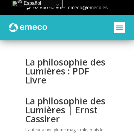
Español
93 840 50 80
emeco@emeco.es
Aplicacione
La philosophie des
Lumières : PDF
Livre
La philosophie des
Lumières | Ernst
Cassirer
L’auteur a une plume magistrale, mais le