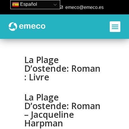
Español
93 840 50 80
emeco@emeco.es
La Plage
D’ostende: Roman
: Livre
La Plage
D’ostende: Roman
– Jacqueline
Harpman