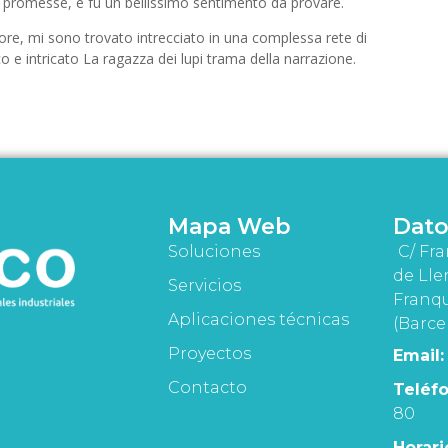
 e promesse, e fu un bellissimo sentimento da provare.
e, mi sono trovato intrecciato in una complessa rete di
co e intricato La ragazza dei lupi trama della narrazione.
Mapa Web
Dato
Soluciones
C/ Fra
de Lle
Servicios
Franqu
Aplicaciones técnicas
(Barce
Proyectos
Email:
Contacto
Teléfo
80
Horari