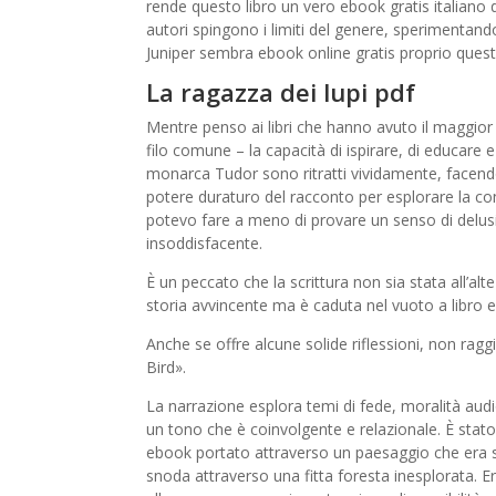
rende questo libro un vero ebook gratis italiano 
autori spingono i limiti del genere, sperimentando
Juniper sembra ebook online gratis proprio quest
La ragazza dei lupi pdf
Mentre penso ai libri che hanno avuto il maggior
filo comune – la capacità di ispirare, di educare e 
monarca Tudor sono ritratti vividamente, facend
potere duraturo del racconto per esplorare la co
potevo fare a meno di provare un senso di delus
insoddisfacente.
È un peccato che la scrittura non sia stata all’al
storia avvincente ma è caduta nel vuoto a libro 
Anche se offre alcune solide riflessioni, non raggi
Bird».
La narrazione esplora temi di fede, moralità audi
un tono che è coinvolgente e relazionale. È stato
ebook portato attraverso un paesaggio che era s
snoda attraverso una fitta foresta inesplorata. E