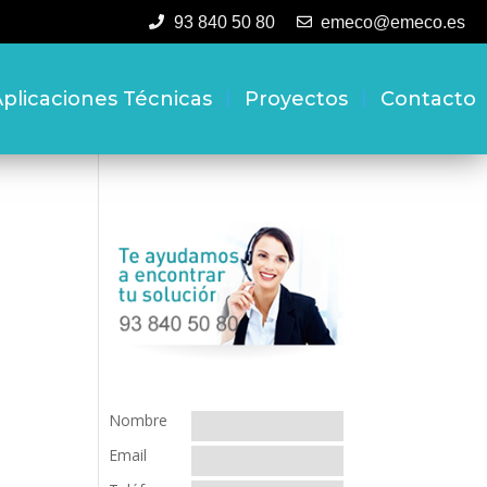
93 840 50 80
emeco@emeco.es
plicaciones Técnicas
Proyectos
Contacto
Nombre
Email