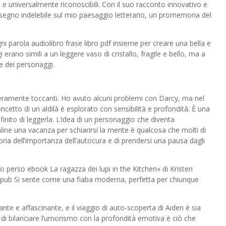
e universalmente riconoscibili. Con il suo racconto innovativo e
un segno indelebile sul mio paesaggio letterario, un promemoria del
ni parola audiolibro frase libro pdf insieme per creare una bella e
erano simili a un leggere vaso di cristallo, fragile e bello, ma a
ne dei personaggi.
veramente toccanti. Ho avuto alcuni problemi con Darcy, ma nel
oncetto di un aldilà è esplorato con sensibilità e profondità. È una
inito di leggerla. L’idea di un personaggio che diventa
ne una vacanza per schiarirsi la mente è qualcosa che molti di
a dell’importanza dell’autocura e di prendersi una pausa dagli
no perso ebook La ragazza dei lupi in the Kitchen» di Kristen
 epub Si sente come una fiaba moderna, perfetta per chiunque
ante e affascinante, e il viaggio di auto-scoperta di Aiden è sia
e di bilanciare l’umorismo con la profondità emotiva è ciò che