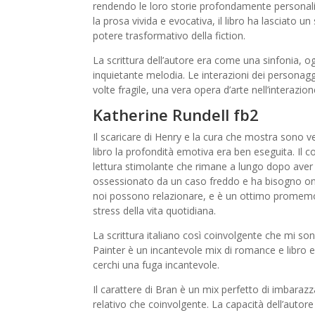
rendendo le loro storie profondamente personali 
la prosa vivida e evocativa, il libro ha lasciato 
potere trasformativo della fiction.
La scrittura dell’autore era come una sinfonia, og
inquietante melodia. Le interazioni dei personaggi 
volte fragile, una vera opera d’arte nell’interazio
Katherine Rundell fb2
Il scaricare di Henry e la cura che mostra sono 
libro la profondità emotiva era ben eseguita. Il c
lettura stimolante che rimane a lungo dopo aver f
ossessionato da un caso freddo e ha bisogno onli
noi possono relazionare, e è un ottimo promemori
stress della vita quotidiana.
La scrittura italiano così coinvolgente che mi so
Painter è un incantevole mix di romance e libro
cerchi una fuga incantevole.
Il carattere di Bran è un mix perfetto di imbarazz
relativo che coinvolgente. La capacità dell’autor