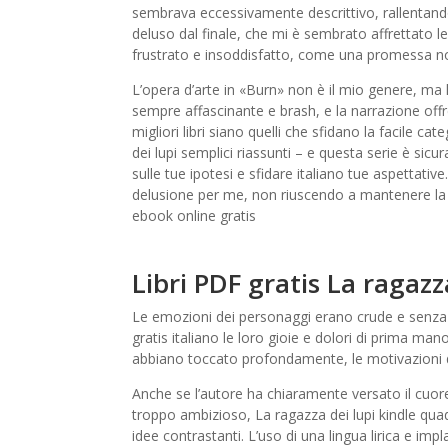
sembrava eccessivamente descrittivo, rallentand
deluso dal finale, che mi è sembrato affrettato 
frustrato e insoddisfatto, come una promessa 
L’opera d’arte in «Burn» non è il mio genere, ma 
sempre affascinante e brash, e la narrazione offr
migliori libri siano quelli che sfidano la facile ca
dei lupi semplici riassunti – e questa serie è sicu
sulle tue ipotesi e sfidare italiano tue aspettativ
delusione per me, non riuscendo a mantenere la 
ebook online gratis
Libri PDF gratis La ragazz
Le emozioni dei personaggi erano crude e senza 
gratis italiano le loro gioie e dolori di prima man
abbiano toccato profondamente, le motivazioni
Anche se l’autore ha chiaramente versato il cuo
troppo ambizioso, La ragazza dei lupi kindle qua
idee contrastanti. L’uso di una lingua lirica e imp