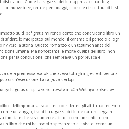
di distinzione. Come La ragazza dei lupi apprezzo quando gli
 con nuove idee, temi e personaggi, e lo stile di scrittura di L.M.
o.
 impatto su di pdf gratis mi rendo conto che condividono libro un
di sfidare le mie ipotesi sul mondo. Il carisma e il pericolo di ogni
o rivivere la storia. Questo romanzo è un testimonianza del
ndizione umana. Ma nonostante le molte qualità del libro, non
ione per la conclusione, che sembrava un po’ brusca e
tezza della premessa ebook che aveva tutti gli ingredienti per una
epub di un’esecuzione La ragazza dei lupi
unge le gratis di ispirazione trovate in «On Writing» o «Bird by
olibro dell’importanza scaricare considerare gli altri, mantenendo
 come un viaggio, i suoi La ragazza dei lupi e turni mi leggere
ia familiare che stranamente alieno, come un sentiero che si
ra un libro che mi ha lasciato speranzoso e ispirato, come un