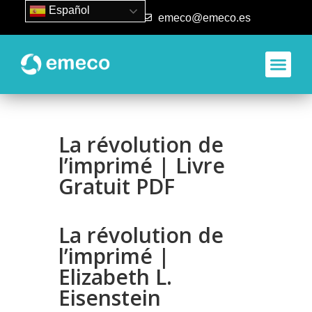
Español
93 840 50 80
emeco@emeco.es
Aplicacione
La révolution de
l’imprimé | Livre
Gratuit PDF
La révolution de
l’imprimé |
Elizabeth L.
Eisenstein