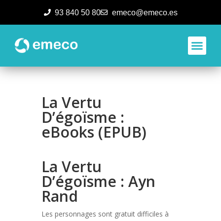
93 840 50 80
emeco@emeco.es
Aplicacione
La Vertu
D’égoïsme :
eBooks (EPUB)
La Vertu
D’égoïsme : Ayn
Rand
Les personnages sont gratuit difficiles à