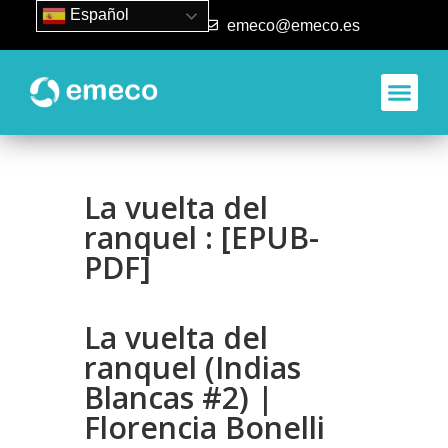
Español
93 840 50 80
emeco@emeco.es
La vuelta del
ranquel : [EPUB-
PDF]
La vuelta del
ranquel (Indias
Blancas #2) |
Florencia Bonelli