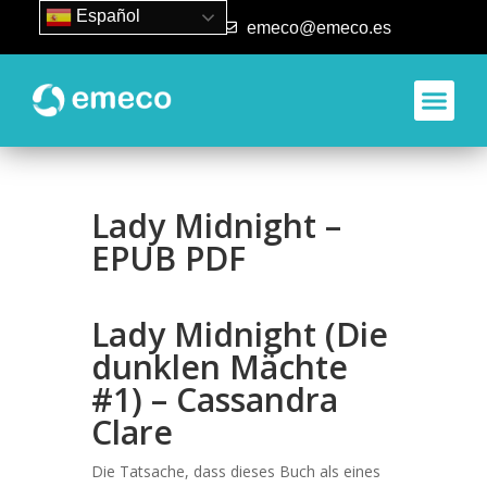
Español
93 840 50 80
emeco@emeco.es
Lady Midnight –
EPUB PDF
Lady Midnight (Die
dunklen Mächte
#1) – Cassandra
Clare
Die Tatsache, dass dieses Buch als eines