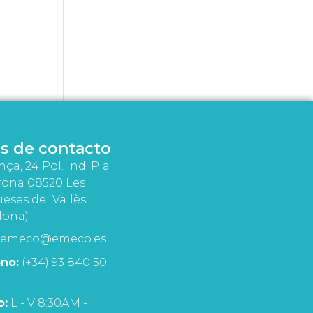
s de contacto
nça, 24 Pol. Ind. Pla
rona 08520 Les
eses del Vallès
lona)
emeco@emeco.es
no:
(+34) 93 840 50
o:
L - V 8:30AM -