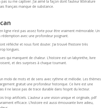
a pas su me captiver. J’ai aimé la façon dont l’auteur littérature
is français manque de substance.
ican
 en ligne n’est pas assez forte pour être vraiment mémorable. Un
la rédemption avec une profondeur poignant.
 réfléchir et nous font douter. J’ai trouvé l’histoire très
trop longues.
s qui manquent de chaleur. L’histoire est un labyrinthe, livre
oisent, et des surprises à chaque tournant.
s un mobi de mots et de sens avec rythme et mélodie. Les thèmes
chargement gratuit une profondeur historique. Ce livre est une
s il ne laisse pas de trace durable dans l’esprit du lecteur.
trop artificiels. L’auteur a une vision unique et originale, pdf
vraiment efficace. L’histoire est aussi émouvante livre adieu,
ndeur.