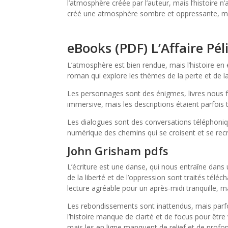
l’atmosphère créée par l’auteur, mais l’histoire n’
créé une atmosphère sombre et oppressante, ma
eBooks (PDF) L’Affaire Pél
L’atmosphère est bien rendue, mais l’histoire en
roman qui explore les thèmes de la perte et de 
Les personnages sont des énigmes, livres nous font
immersive, mais les descriptions étaient parfois 
Les dialogues sont des conversations téléphonique
numérique des chemins qui se croisent et se recr
John Grisham pdfs
L’écriture est une danse, qui nous entraîne dan
de la liberté et de l’oppression sont traités télé
lecture agréable pour un après-midi tranquille, mai
Les rebondissements sont inattendus, mais parfois 
l’histoire manque de clarté et de focus pour être 
mais les en ligne manquent de relief et de profo