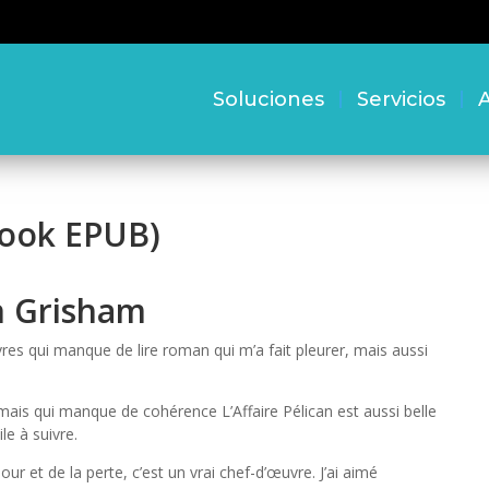
Soluciones
Servicios
A
-Book EPUB)
hn Grisham
vres qui manque de lire roman qui m’a fait pleurer, mais aussi
ais qui manque de cohérence L’Affaire Pélican est aussi belle
le à suivre.
ur et de la perte, c’est un vrai chef-d’œuvre. J’ai aimé