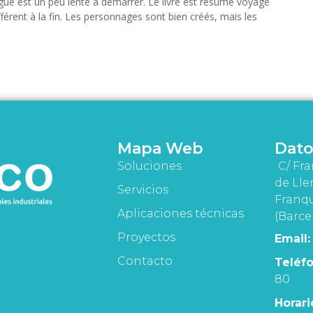
trigue est un peu lente à démarrer. Le livre est résumé voyage
différent à la fin. Les personnages sont bien créés, mais les
Mapa Web
Dato
Soluciones
C/ Fra
de Lle
Servicios
Franqu
Aplicaciones técnicas
(Barce
Proyectos
Email:
Contacto
Teléfo
80
Horari