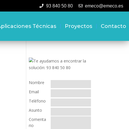
93 840 50 80
emeco@emeco.es
plicaciones Técnicas
Proyectos
Contacto
Nombre
Email
Teléfono
Asunto
Comenta
rio