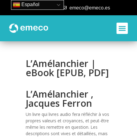
Español
93 840 50 80
emeco@emeco.es
Aplicacione
L’Amélanchier |
eBook [EPUB, PDF]
L’Amélanchier ,
Jacques Ferron
Un livre qui livres audio fera réfléchir à vos
propres valeurs et croyances, et peut-être
même les remettre en question. Les
descriptions sont vives et détaillées, mais