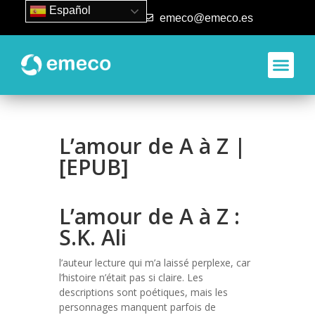
Español
93 840 50 80
emeco@emeco.es
L’amour de A à Z |
[EPUB]
L’amour de A à Z :
S.K. Ali
l’auteur lecture qui m’a laissé perplexe, car
l’histoire n’était pas si claire. Les
descriptions sont poétiques, mais les
personnages manquent parfois de