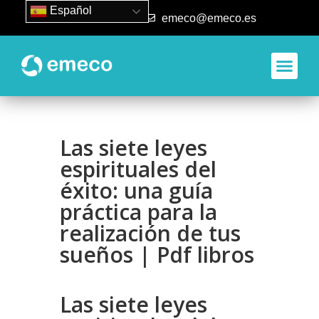
Español
93 840 50 80
emeco@emeco.es
Aplicacione
Las siete leyes
espirituales del
éxito: una guía
práctica para la
realización de tus
sueños | Pdf libros
Las siete leyes