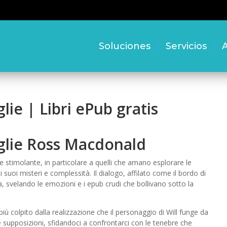
Soluciones
Servicios
A
lie | Libri ePub gratis
oglie Ross Macdonald
 e stimolante, in particolare a quelli che amano esplorare le
 suoi misteri e complessità. Il dialogo, affilato come il bordo di
ia, svelando le emozioni e i epub crudi che bollivano sotto la
iù colpito dalla realizzazione che il personaggio di Will funge da
tre supposizioni, sfidandoci a confrontarci con le tenebre che