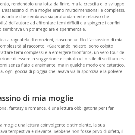
lento, rendendolo una lotta da finire, ma la crescita e lo sviluppo
L’assassino di mia moglie erano multidimensionali e complessi,
gratis online che sembrava sia profondamente relativo che
 dell’autore ad affrontare temi difficili e a spingere i confini
ato sembrava un po’ irregolare e sperimentale.
tricata ragnatela di emozioni, ciascuno un filo L’assassino di mia
omplessità al racconto. «Guardando indietro, sono colpito
 a trattare temi complessi e a emergere trionfante, un vero tour de
zione di essere in soggezione e ispirato.» Lo stile di scrittura era
omi senza fiato e ansimante, ma in qualche modo era catartico,
ogni goccia di pioggia che lavava via la sporcizia e la polvere
sassino di mia moglie
toria, fantasy e romance, è una lettura obbligatoria per i fan
 mia moglie una lettura coinvolgente e stimolante, la sua
va tempestiva e rilevante. Sebbene non fosse privo di difetti, il