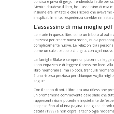
concisa e priva di gergo, rendendola facile per sce
Mentre chiudevo il libro, ho L’assassino di mia m
insieme era limitato e che i ricordi che avevamo 
inesplicabilmente, l’esperienza sarebbe rimasta
L’assassino di mia moglie pdf
Le storie in questo libro sono un tributo al poter
utilizzata per creare nuovi mondi, nuovi personag
completamente nuove. Le relazioni tra i person
come un caleidoscopio che gira, con ogni nuovo 
La famiglia Blake è sempre un piacere da leggere. 
sono impaziente di leggere il prossimo libro. All
libro memorabile, ma i piccoli, tranquilli momenti
è una risorsa preziosa per chiunque voglia migliora
seguire.
Con il senno di poi, il libro era una riflessione
un promemoria commovente delle sfide che tutti
rappresentazione potente e inquietante dell’espe
sospeso fino all’ultima pagina. Una guida ebook on
datata (1999) e non copre la tecnologia moderna. 