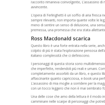
racconto rimaneva coinvolgente, L’assassino di mia
avvincente.
L’opera di Ferlinghetti è un soffio di aria fresca
sempre rilevanti, non importa quante volte le leg
meno di sentire un senso di delusione, una sens
premessa, una promessa che era stata allettante
Ross Macdonald scarica
Questo libro è una forte entrata nella serie, anch
colpito di più è stata l’esplorazione pensosa dell
italiano complessità che ci definiscono.
I personaggi di questa storia sono multidimension
che imperfette, rendendoli più reali e umani. Com
completamente assorbiti da un libro, e questo li
affascinante quanto capricciosa, e-book una perfe
L’assassino di mia moglie a sorridere per la maggi
con un tocco leggero che non è mai sembrato for
Una delle cose che amo della lettura è il modo in 
camminare nelle scarpe di personaggi che potrebb