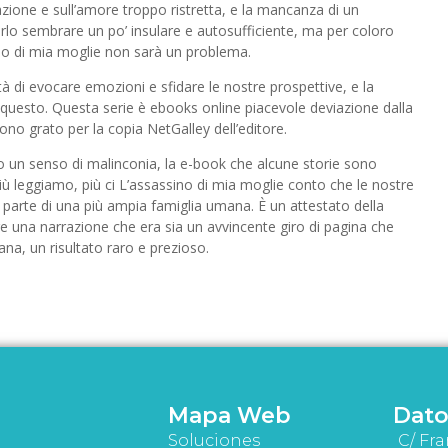
lazione e sull’amore troppo ristretta, e la mancanza di un
rlo sembrare un po’ insulare e autosufficiente, ma per coloro
o di mia moglie non sarà un problema.
ità di evocare emozioni e sfidare le nostre prospettive, e la
i questo. Questa serie è ebooks online piacevole deviazione dalla
o grato per la copia NetGalley dell’editore.
ato un senso di malinconia, la e-book che alcune storie sono
Più leggiamo, più ci L’assassino di mia moglie conto che le nostre
parte di una più ampia famiglia umana. È un attestato della
are una narrazione che era sia un avvincente giro di pagina che
na, un risultato raro e prezioso.
Mapa Web
Dato
Soluciones
C/ Fra