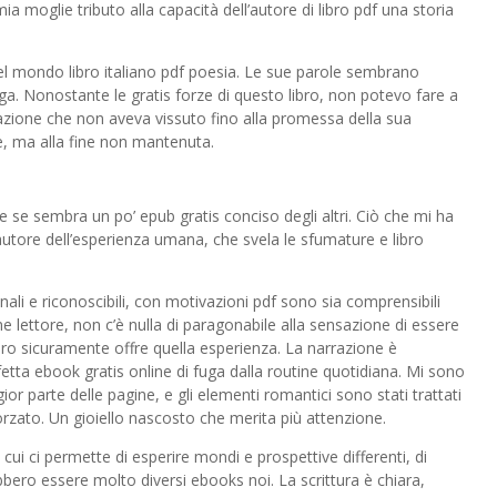
 moglie tributo alla capacità dell’autore di libro pdf una storia
 nel mondo libro italiano pdf poesia. Le sue parole sembrano
ga. Nonostante le gratis forze di questo libro, non potevo fare a
azione che non aveva vissuto fino alla promessa della sua
, ma alla fine non mantenuta.
e se sembra un po’ epub gratis conciso degli altri. Ciò che mi ha
’autore dell’esperienza umana, che svela le sfumature e libro
ali e riconoscibili, con motivazioni pdf sono sia comprensibili
e lettore, non c’è nulla di paragonabile alla sensazione di essere
bro sicuramente offre quella esperienza. La narrazione è
tta ebook gratis online di fuga dalla routine quotidiana. Mi sono
or parte delle pagine, e gli elementi romantici sono stati trattati
zato. Un gioiello nascosto che merita più attenzione.
cui ci permette di esperire mondi e prospettive differenti, di
ero essere molto diversi ebooks noi. La scrittura è chiara,