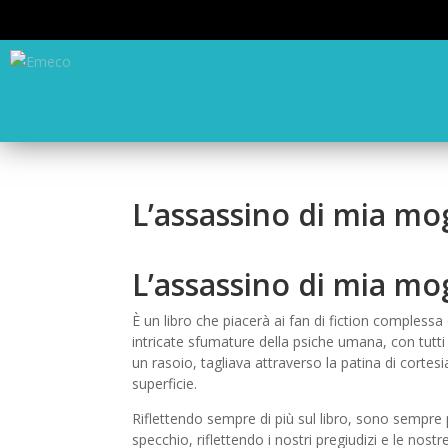
L’assassino di mia mog
L’assassino di mia m
È un libro che piacerà ai fan di fiction complessa
intricate sfumature della psiche umana, con tutti i
un rasoio, tagliava attraverso la patina di cortes
superficie.
Riflettendo sempre di più sul libro, sono sempre p
specchio, riflettendo i nostri pregiudizi e le nos