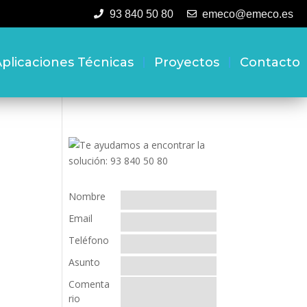
93 840 50 80
emeco@emeco.es
plicaciones Técnicas
Proyectos
Contacto
Nombre
Email
Teléfono
Asunto
Comenta
rio