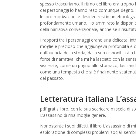
spesso trascuriamo. Il ritmo del libro era troppo 
dei personaggi lo hanno reso comunque degno. I 
le loro motivazioni e desideri resi in un ebook 
profondamente umano. Ho ammirato la disponibilità
della narrativa convenzionale, anche se il risult
I rapporti tra i personaggi erano una delicata, in
moglie e prezioso che aggiungeva profondità e c
dall’audacia della storia, dalla sua disponibilità
force di narrativa, che mi ha lasciato con la sensa
viscerale, come un pugno allo stomaco, lasciand
come una tempesta che si è finalmente scatenata, 
del passato.
Letteratura italiana L’as
pdf gratis libro, con la sua scaricare miscela di s
L’assassino di mia moglie genere.
Nonostante i suoi difetti, il libro L’assassino di
esplorazione di complessi problemi sociali sembra