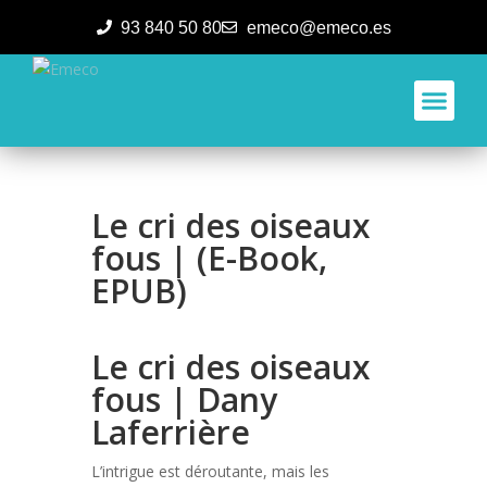
93 840 50 80
emeco@emeco.es
Aplicacione
Le cri des oiseaux
fous | (E-Book,
EPUB)
Le cri des oiseaux
fous | Dany
Laferrière
L’intrigue est déroutante, mais les