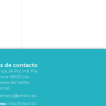
s de contacto
nça, 24 Pol. Ind. Pla
rona 08520 Les
eses del Vallès
lona)
emeco@emeco.es
no:
(+34) 93 840 50