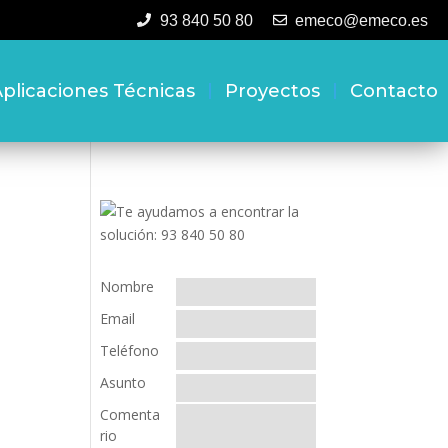
93 840 50 80
emeco@emeco.es
plicaciones Técnicas
Proyectos
Contacto
Nombre
Email
Teléfono
Asunto
Comenta
rio