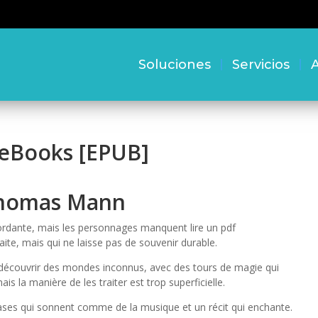
Soluciones
Servicios
A
 eBooks [EPUB]
Thomas Mann
mordante, mais les personnages manquent lire un pdf
aite, mais qui ne laisse pas de souvenir durable.
t découvrir des mondes inconnus, avec des tours de magie qui
s la manière de les traiter est trop superficielle.
phrases qui sonnent comme de la musique et un récit qui enchante.