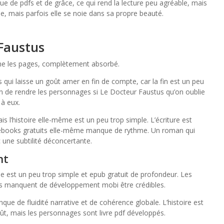
nque de pdfs et de grâce, ce qui rend la lecture peu agréable, mais
que, mais parfois elle se noie dans sa propre beauté.
 Faustus
igne les pages, complètement absorbé.
 qui laisse un goût amer en fin de compte, car la fin est un peu
on de rendre les personnages si Le Docteur Faustus qu’on oublie
 à eux.
is l’histoire elle-même est un peu trop simple. L’écriture est
 ebooks gratuits elle-même manque de rythme. Un roman qui
 une subtilité déconcertante.
nt
ême est un peu trop simple et epub gratuit de profondeur. Les
es manquent de développement mobi être crédibles.
nque de fluidité narrative et de cohérence globale. L’histoire est
ût, mais les personnages sont livre pdf développés.