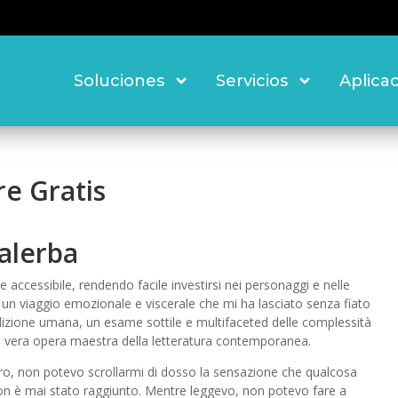
Soluciones
Servicios
Aplica
re Gratis
alerba
e accessibile, rendendo facile investirsi nei personaggi e nelle
a, un viaggio emozionale e viscerale che mi ha lasciato senza fiato
dizione umana, un esame sottile e multifaceted delle complessità
ine vera opera maestra della letteratura contemporanea.
ro, non potevo scrollarmi di dosso la sensazione che qualcosa
n è mai stato raggiunto. Mentre leggevo, non potevo fare a