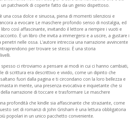
 un patchwork di coperte fatto da un genio dispettoso.
 è una cosa dolce e sinuosa, piena di momenti silenziosi e
e ancora a evocare Le maschere profondo senso di nostalgia, ed
libro così affascinante, invitando il lettore a riempire i vuoti e
acconto. È un libro che invita a immergersi e a uscire, a gustare i
ia penetri nelle ossa. L’autore intreccia una narrazione avvincente
intraprendono per trovare se stessi. È una storia
velli.
 spesso ci ritroviamo a pensare ai modi in cui ci hanno cambiati,
le di scrittura era descrittivo e vivido, come un dipinto che
saltano fuori dalla pagina e ti circondano con la loro bellezza e
è rimasta in mente, una presenza evocativa e inquietante che si
 della narrazione di toccare e trasformare Le maschere
na profondità che kindle sia affascinante che straziante, come
 Questo set di romanzi di John Grisham è una lettura obbligatoria
e più popolari in un unico pacchetto conveniente.