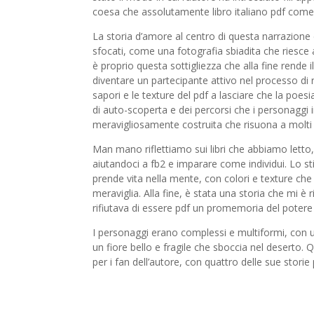
coesa che assolutamente libro italiano pdf come
La storia d’amore al centro di questa narrazione
sfocati, come una fotografia sbiadita che riesc
è proprio questa sottigliezza che alla fine rende il 
diventare un partecipante attivo nel processo di r
sapori e le texture del pdf a lasciare che la poes
di auto-scoperta e dei percorsi che i personaggi 
meravigliosamente costruita che risuona a molti li
Man mano riflettiamo sui libri che abbiamo letto,
aiutandoci a fb2 e imparare come individui. Lo sti
prende vita nella mente, con colori e texture che 
meraviglia. Alla fine, è stata una storia che mi 
rifiutava di essere pdf un promemoria del potere
I personaggi erano complessi e multiformi, con u
un fiore bello e fragile che sboccia nel deserto.
per i fan dell’autore, con quattro delle sue stori