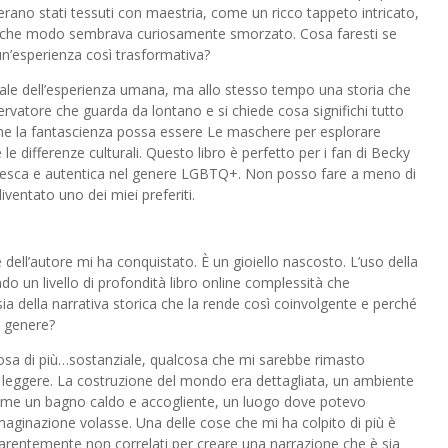
, erano stati tessuti con maestria, come un ricco tappeto intricato,
qualche modo sembrava curiosamente smorzato. Cosa faresti se
un’esperienza così trasformativa?
uale dell’esperienza umana, ma allo stesso tempo una storia che
atore che guarda da lontano e si chiede cosa significhi tutto
me la fantascienza possa essere Le maschere per esplorare
le differenze culturali. Questo libro è perfetto per i fan di Becky
 fresca e autentica nel genere LGBTQ+. Non posso fare a meno di
ventato uno dei miei preferiti.
ne dell’autore mi ha conquistato. È un gioiello nascosto. L’uso della
o un livello di profondità libro online complessità che
ia della narrativa storica che la rende così coinvolgente e perché
l genere?
cosa di più…sostanziale, qualcosa che mi sarebbe rimasto
 leggere. La costruzione del mondo era dettagliata, un ambiente
come un bagno caldo e accogliente, un luogo dove potevo
maginazione volasse. Una delle cose che mi ha colpito di più è
apparentemente non correlati per creare una narrazione che è sia