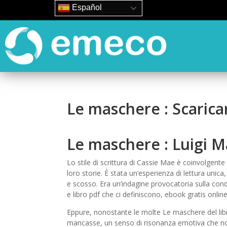
Español
Le maschere : Scarica
Le maschere : Luigi M
Lo stile di scrittura di Cassie Mae è coinvolgente 
loro storie. È stata un’esperienza di lettura unic
e scosso. Era un’indagine provocatoria sulla con
e libro pdf che ci definiscono, ebook gratis onl
Eppure, nonostante le molte Le maschere del lib
mancasse, un senso di risonanza emotiva che no