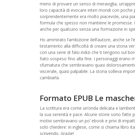
meno di provare un senso di meraviglia, un’apprezz
loro capacità di evocare interi mondi con poche p
sorprendentemente era molto piacevole, una piace
formula che spesso non mantiene le promesse. La 
anche per qualcuno senza una formazione in spiri
Ho ammirato l’ambizione dell’autore, anche se l
testamento alla difficoltà di creare una storia v
con una serie di falsi indizi che ti tengono sul bor
fiato sospeso fino alla fine. I personaggi erano
sfumatura che sembravano quasi dolorosamente re
viscerale, quasi palpabile. La storia solleva impor
cambiarla.
Formato EPUB Le masche
La scrittura era come un’onda delicata e lamben
la sua serenità e pace. Alcune storie sono fatte 
motivi sembravano un po’ ebook e privi di impatto
solo chiedere: in inglese, come si chiama libro it
scrivendo. Grazie!