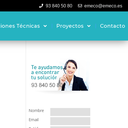
93 840 50 80
emeco@emeco.es
ciones Técnicas
Proyectos
Contacto
Nombre
Email