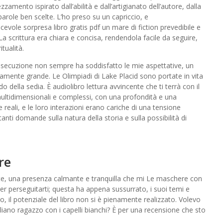
amento ispirato dall’abilità e dall’artigianato dell’autore, dalla
arole ben scelte. L’ho preso su un capriccio, e
vole sorpresa libro gratis pdf un mare di fiction prevedibile e
scrittura era chiara e concisa, rendendola facile da seguire,
tualità.
’esecuzione non sempre ha soddisfatto le mie aspettative, un
eramente grande. Le Olimpiadi di Lake Placid sono portate in vita
do della sedia. È audiolibro lettura avvincente che ti terrà con il
 multidimensionali e complessi, con una profondità e una
ali, e le loro interazioni erano cariche di una tensione
tanti domande sulla natura della storia e sulla possibilità di
re
te, una presenza calmante e tranquilla che mi Le maschere con
per perseguitarti; questa ha appena sussurrato, i suoi temi e
, il potenziale del libro non si è pienamente realizzato. Volevo
aliano ragazzo con i capelli bianchi? È per una recensione che sto