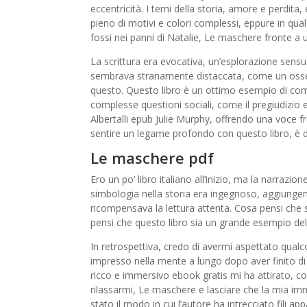
eccentricità. I temi della storia, amore e perdita
pieno di motivi e colori complessi, eppure in 
fossi nei panni di Natalie, Le maschere fronte a 
La scrittura era evocativa, un’esplorazione sens
sembrava stranamente distaccata, come un osserv
questo. Questo libro è un ottimo esempio di co
complesse questioni sociali, come il pregiudizio e 
Albertalli epub Julie Murphy, offrendo una voce
sentire un legame profondo con questo libro, è di
Le maschere pdf
Ero un po’ libro italiano all’inizio, ma la narrazio
simbologia nella storia era ingegnoso, aggiungend
ricompensava la lettura attenta. Cosa pensi che s
pensi che questo libro sia un grande esempio de
In retrospettiva, credo di avermi aspettato qual
impresso nella mente a lungo dopo aver finito di
ricco e immersivo ebook gratis mi ha attirato, 
rilassarmi, Le maschere e lasciare che la mia im
stato il modo in cui l’autore ha intrecciato fili 