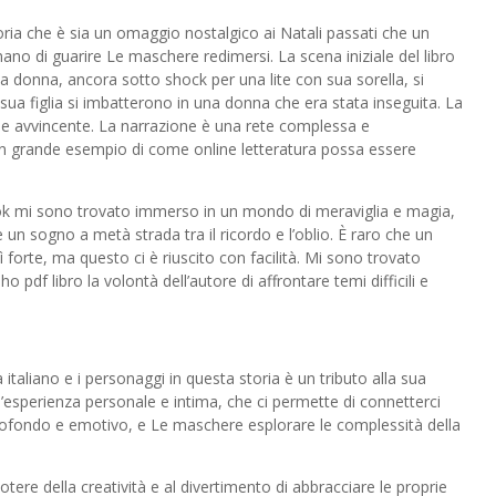
toria che è sia un omaggio nostalgico ai Natali passati che un
no di guarire Le maschere redimersi. La scena iniziale del libro
a donna, ancora sotto shock per una lite con sua sorella, si
e sua figlia si imbatterono in una donna che era stata inseguita. La
 e avvincente. La narrazione è una rete complessa e
un grande esempio di come online letteratura possa essere
ok mi sono trovato immerso in un mondo di meraviglia e magia,
n sogno a metà strada tra il ricordo e l’oblio. È raro che un
 forte, ma questo ci è riuscito con facilità. Mi sono trovato
ho pdf libro la volontà dell’autore di affrontare temi difficili e
lla italiano e i personaggi in questa storia è un tributo alla sua
 un’esperienza personale e intima, che ci permette di connetterci
 profondo e emotivo, e Le maschere esplorare le complessità della
ere della creatività e al divertimento di abbracciare le proprie