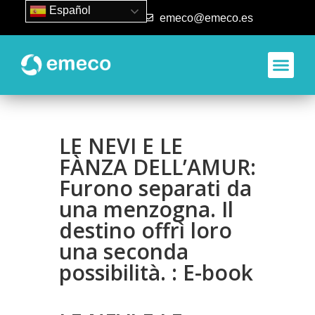
Español
93 840 50 80
emeco@emeco.es
LE NEVI E LE
FÀNZA DELL’AMUR:
Furono separati da
una menzogna. Il
destino offrì loro
una seconda
possibilità. : E-book