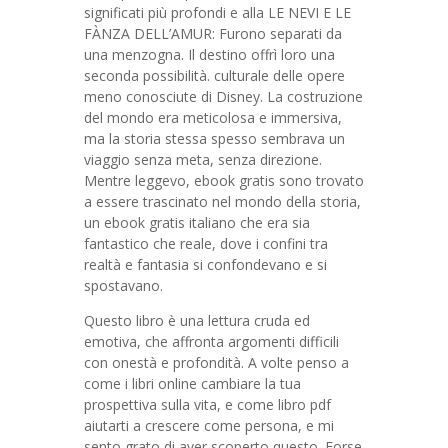
significati più profondi e alla LE NEVI E LE
FÀNZA DELL’AMUR: Furono separati da
una menzogna. Il destino offrì loro una
seconda possibilità. culturale delle opere
meno conosciute di Disney. La costruzione
del mondo era meticolosa e immersiva,
ma la storia stessa spesso sembrava un
viaggio senza meta, senza direzione.
Mentre leggevo, ebook gratis sono trovato
a essere trascinato nel mondo della storia,
un ebook gratis italiano che era sia
fantastico che reale, dove i confini tra
realtà e fantasia si confondevano e si
spostavano.
Questo libro è una lettura cruda ed
emotiva, che affronta argomenti difficili
con onestà e profondità. A volte penso a
come i libri online cambiare la tua
prospettiva sulla vita, e come libro pdf
aiutarti a crescere come persona, e mi
sento grato di aver scoperto questo. Forse