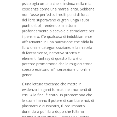
psicologia umana che si insinua nella mia
coscienza come una marea lenta. Sebbene
non fosse perfetto, i molti punti di forza
del libro superavano di gran lunga i suoi
punti deboli, rendendo la lettura
profondamente piacevole e stimolante per
il pensiero. C’è qualcosa di indubbiamente
affascinante in una narrazione che sfida la
libro online categorizzazione, e la miscela
di fantascienza, narrativa storica e
elementi fantasy di questo libro è un
potente promemoria che le migliori storie
spesso esistono all’intersezione di online
generi.
È una lettura toccante che mette in
evidenza i legami formati nei momenti di
crisi. Alla fine, è stato un promemoria che
le storie hanno il potere di cambiare noi, di
plasmarci e di ispirarci, il loro impatto
durando a pdf libro dopo che l’ultima
pagina è stata girata. È stata una lettura