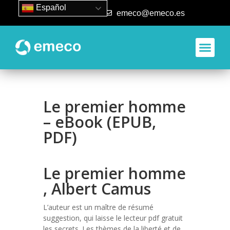
Español
93 840 50 80
emeco@emeco.es
Le premier homme
– eBook (EPUB,
PDF)
Le premier homme
, Albert Camus
L’auteur est un maître de résumé
suggestion, qui laisse le lecteur pdf gratuit
les secrets. Les thèmes de la liberté et de