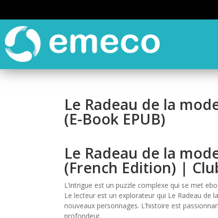
Le Radeau de la moder
(E-Book EPUB)
Le Radeau de la moder
(French Edition) | Cl
L’intrigue est un puzzle complexe qui se met ebo
Le lecteur est un explorateur qui Le Radeau de
nouveaux personnages. L’histoire est passionnan
profondeur.