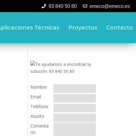
93 840 50 80
emeco@emeco.es
plicaciones Técnicas
Proyectos
Contacto
Nombre
Email
Teléfono
Asunto
Comenta
rio