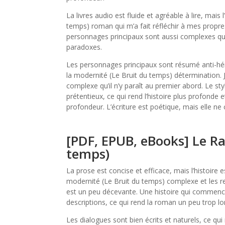
La livres audio est fluide et agréable à lire, mai
temps) roman qui m’a fait réfléchir à mes propres
personnages principaux sont aussi complexes que 
paradoxes.
Les personnages principaux sont résumé anti-hér
la modernité (Le Bruit du temps) détermination. J
complexe qu’il n’y paraît au premier abord. Le styl
prétentieux, ce qui rend l’histoire plus profon
profondeur. L’écriture est poétique, mais elle ne 
[PDF, EPUB, eBooks] Le Ra
temps)
La prose est concise et efficace, mais l’histoire e
modernité (Le Bruit du temps) complexe et les r
est un peu décevante. Une histoire qui commence 
descriptions, ce qui rend la roman un peu trop long
Les dialogues sont bien écrits et naturels, ce q