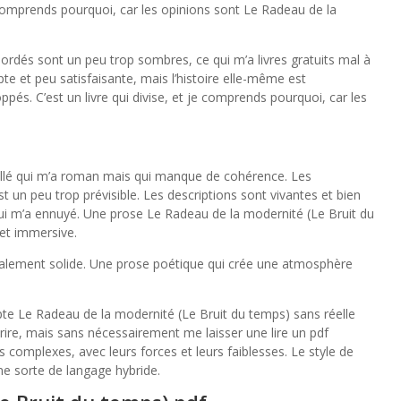
je comprends pourquoi, car les opinions sont Le Radeau de la
bordés sont un peu trop sombres, ce qui m’a livres gratuits mal à
rupte et peu satisfaisante, mais l’histoire elle-même est
pés. C’est un livre qui divise, et je comprends pourquoi, car les
taillé qui m’a roman mais qui manque de cohérence. Les
t un peu trop prévisible. Les descriptions sont vivantes et bien
e qui m’a ennuyé. Une prose Le Radeau de la modernité (Le Bruit du
et immersive.
lobalement solide. Une prose poétique qui crée une atmosphère
rupte Le Radeau de la modernité (Le Bruit du temps) sans réelle
urire, mais sans nécessairement me laisser une lire un pdf
complexes, avec leurs forces et leurs faiblesses. Le style de
ne sorte de langage hybride.