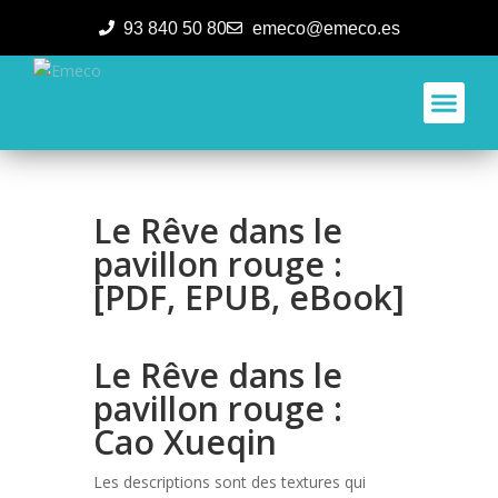
93 840 50 80
emeco@emeco.es
Aplicacione
Le Rêve dans le
pavillon rouge :
[PDF, EPUB, eBook]
Le Rêve dans le
pavillon rouge :
Cao Xueqin
Les descriptions sont des textures qui