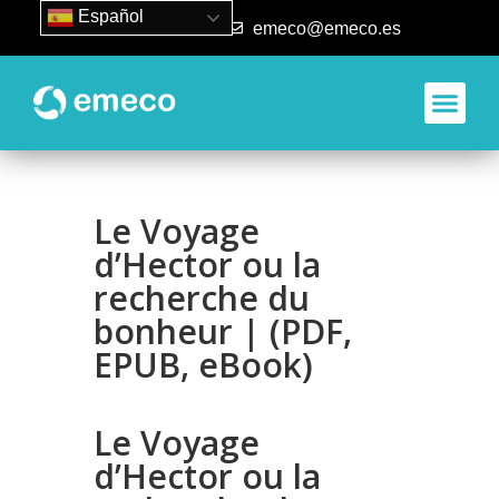
Español
93 840 50 80
emeco@emeco.es
Le Voyage
d’Hector ou la
recherche du
bonheur | (PDF,
EPUB, eBook)
Le Voyage
d’Hector ou la