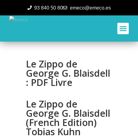
93 840 50 80
emeco@emeco.es
Aplicacione
Le Zippo de
George G. Blaisdell
: PDF Livre
Le Zippo de
George G. Blaisdell
(French Edition)
Tobias Kuhn