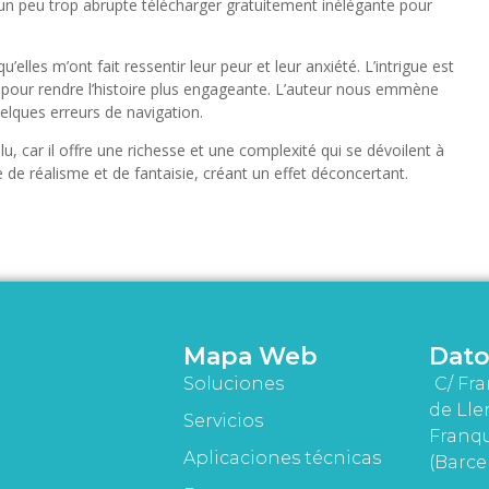
lé un peu trop abrupte télécharger gratuitement inélégante pour
lles m’ont fait ressentir leur peur et leur anxiété. L’intrigue est
té pour rendre l’histoire plus engageante. L’auteur nous emmène
elques erreurs de navigation.
 relu, car il offre une richesse et une complexité qui se dévoilent à
e de réalisme et de fantaisie, créant un effet déconcertant.
Mapa Web
Dato
Soluciones
C/ Fra
de Lle
Servicios
Franqu
Aplicaciones técnicas
(Barce