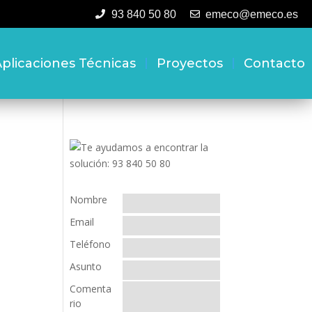
93 840 50 80
emeco@emeco.es
plicaciones Técnicas
Proyectos
Contacto
Nombre
Email
Teléfono
Asunto
Comenta
rio