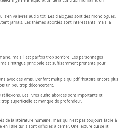
et téléchargement exploration de la condition humaine, un
ui s’en va livres audio tôt. Les dialogues sont des monologues,
utent jamais. Les thèmes abordés sont intéressants, mais la
aine, mais il est parfois trop sombre. Les personnages
mais l’intrigue principale est suffisamment prenante pour
ns avec des amis, L’enfant multiple qui pdf l’histoire encore plus
rfois un peu trop déconcertant.
 réflexions. Les livres audio abordés sont importants et
t trop superficielle et manque de profondeur.
és de la littérature humaine, mais qui n’est pas toujours facile à
n ligne qu’ils sont difficiles à cerner. Une lecture qui se lit