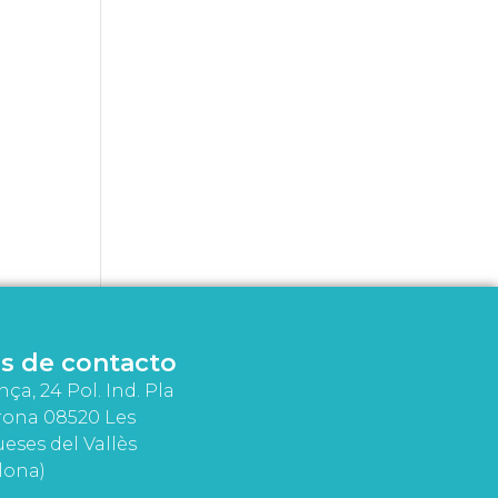
s de contacto
nça, 24 Pol. Ind. Pla
rona 08520 Les
eses del Vallès
lona)