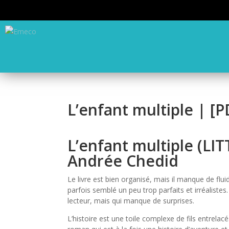
L’enfant multiple | [
L’enfant multiple (L
Andrée Chedid
Le livre est bien organisé, mais il manque de fluidi
parfois semblé un peu trop parfaits et irréalistes. 
lecteur, mais qui manque de surprises.
L’histoire est une toile complexe de fils entrelacé