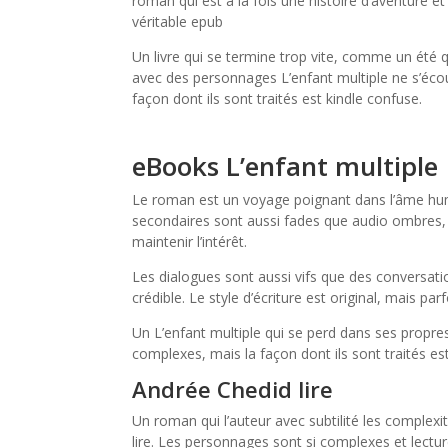
roman qui est à la fois une histoire d’aventure 
véritable epub
Un livre qui se termine trop vite, comme un été q
avec des personnages L’enfant multiple ne s’éco
façon dont ils sont traités est kindle confuse.
eBooks L’enfant multiple
Le roman est un voyage poignant dans l’âme hum
secondaires sont aussi fades que audio ombres, 
maintenir l’intérêt.
Les dialogues sont aussi vifs que des conversatio
crédible. Le style d’écriture est original, mais pa
Un L’enfant multiple qui se perd dans ses propres
complexes, mais la façon dont ils sont traités es
Andrée Chedid lire
Un roman qui l’auteur avec subtilité les complexit
lire. Les personnages sont si complexes et lecture e