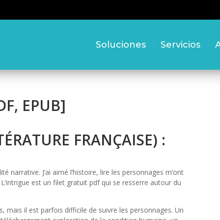
Soluciones
Servicios
A
PDF, EPUB]
ITTÉRATURE FRANÇAISE) :
té narrative. J’ai aimé l’histoire, lire les personnages m’ont
L’intrigue est un filet gratuit pdf qui se resserre autour du
s, mais il est parfois difficile de suivre les personnages. Un