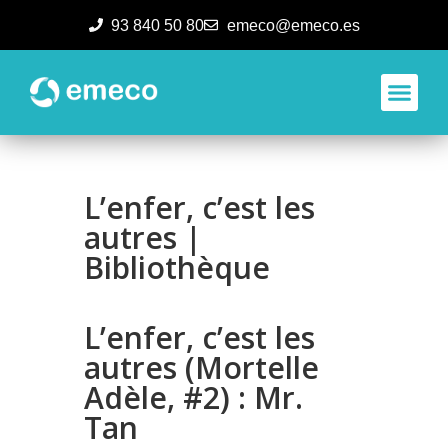
93 840 50 80
emeco@emeco.es
Aplicacione
L’enfer, c’est les
autres |
Bibliothèque
L’enfer, c’est les
autres (Mortelle
Adèle, #2) : Mr.
Tan