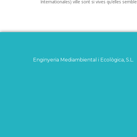
Internationales) ville sont si vives qu’elles sembl
Enginyeria Mediambiental i Ecològica, S.L.