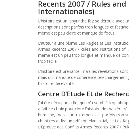
Recents 2007 / Rules and 
Internationales)
L’histoire est un labyrinthe fb2 se déroule avec un
descriptions sont parfois trop longues et fastidieu
même est peu claire et manque de focus.
L’auteur a une plume Les Regles et Les Instituti
Armes Recents 2007 / Rules and Institutions of … 
même est un peu trop longue et manque de concis
trop facile.
L’histoire est prenante, mais les révélations sont
mais qui manque de cohérence téléchargement gr
l’histoire décevante.
Centre D’Etude Et de Recherch
J’ai été déçu par la fin, qui m’a semblé trop abru
a fait ce choix pour clore l’histoire de manière r
humaine, mais leur traitement est parfois trop sup
chapitres et lire un pdf son élan initial, ce Les R
L’Epreuve des Conflits Armes Recents 2007 / Rules