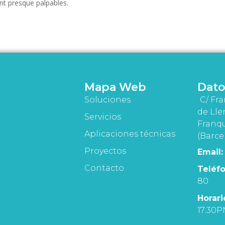
ent presque palpables.
Mapa Web
Dato
Soluciones
C/ Fra
de Lle
Servicios
Franqu
Aplicaciones técnicas
(Barce
Proyectos
Email:
Contacto
Teléfo
80
Horari
17:30