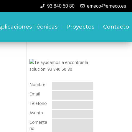
93 840 50 80
emeco@emeco.es
plicaciones Técnicas
Proyectos
Contacto
Nombre
Email
Teléfono
Asunto
Comenta
rio