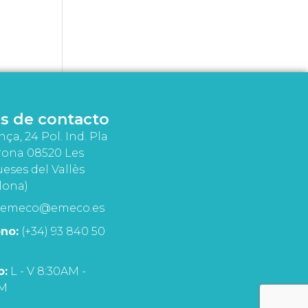
s de contacto
nça, 24 Pol. Ind. Pla
rona 08520 Les
eses del Vallès
lona)
emeco@emeco.es
no:
(+34) 93 840 50
o:
L - V 8:30AM -
PM