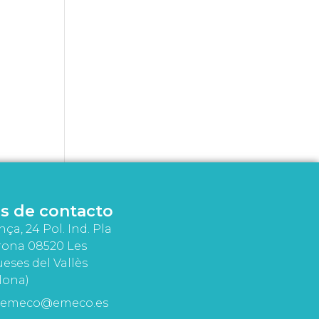
s de contacto
nça, 24 Pol. Ind. Pla
rona 08520 Les
eses del Vallès
lona)
emeco@emeco.es