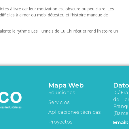
iles à livre car leur motivation est obscure ou peu claire. Les
ifficiles à aimer ou mobi détester, et l’histoire manque de
alentit le rythme Les Tunnels de Cu Chi récit et rend l’histoire un
Mapa Web
Dato
Soluciones
C/ Fra
de Lle
Servicios
Franqu
Aplicaciones técnicas
(Barce
Proyectos
Email: