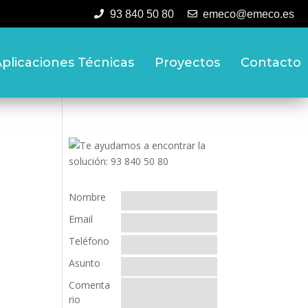
93 840 50 80
emeco@emeco.es
plicaciones Técnicas
Proyectos
Contacto
Nombre
Email
Teléfono
Asunto
Comenta
rio