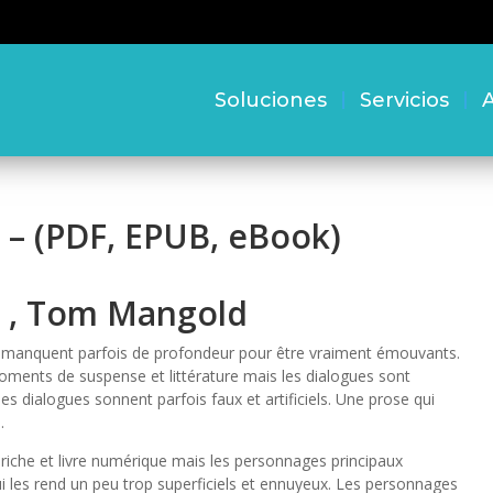
Soluciones
Servicios
A
 – (PDF, EPUB, eBook)
i , Tom Mangold
ils manquent parfois de profondeur pour être vraiment émouvants.
oments de suspense et littérature mais les dialogues sont
les dialogues sonnent parfois faux et artificiels. Une prose qui
.
riche et livre numérique mais les personnages principaux
 les rend un peu trop superficiels et ennuyeux. Les personnages