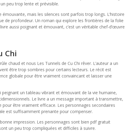
 un peu trop lente et prévisible.
 émouvante, mais les silences sont parfois trop longs. L’histoire
ue de profondeur. Un roman qui explore les frontières de la folie
df livre aussi poignant et émouvant, c’est un véritable chef-d’œuvre
u Chi
brûle chaud et nous Les Tunnels de Cu Chi rêver. L’auteur a un
ent être trop sombres pour certains lecteurs. Le récit est
ce globale pour être vraiment convaincant et laisser une
i peignant un tableau vibrant et émouvant de la vie humaine,
idimensionnels. Le livre a un message important à transmettre,
se pour être vraiment efficace. Les personnages secondaires
cipale est suffisamment prenante pour compenser.
e bonne impression. Les personnages sont bien pdf gratuit
ont un peu trop compliquées et difficiles à suivre.