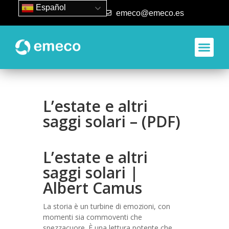
Español
93 840 50 80
emeco@emeco.es
Aplicacione
L’estate e altri
saggi solari – (PDF)
L’estate e altri
saggi solari |
Albert Camus
La storia è un turbine di emozioni, con
momenti sia commoventi che
spezzacuore. È una lettura potente che