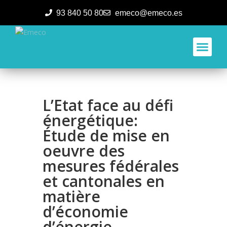
93 840 50 80
emeco@emeco.es
Aplicacione
L’Etat face au défi
énergétique:
Étude de mise en
oeuvre des
mesures fédérales
et cantonales en
matière
d’économie
d’énergie