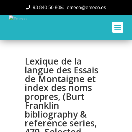
93 840 50 80
emeco@emeco.es
Aplicacione
Lexique de la
langue des Essais
de Montaigne et
index des noms
propres, (Burt
Franklin
bibliography &
reference series,
479. Selected