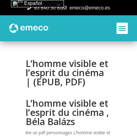
Español
93 840 50 80
emeco@emeco.es
Aplicacione
L’homme visible et
l’esprit du cinéma
| (EPUB, PDF)
L’homme visible et
l’esprit du cinéma ,
Béla Balázs
lire un pdf personnages L’homme visible et