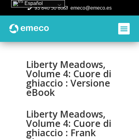
Español
93 840 50 80
emeco@emeco.es
Aplicacione
Liberty Meadows,
Volume 4: Cuore di
ghiaccio : Versione
eBook
Liberty Meadows,
Volume 4: Cuore di
ghiaccio : Frank