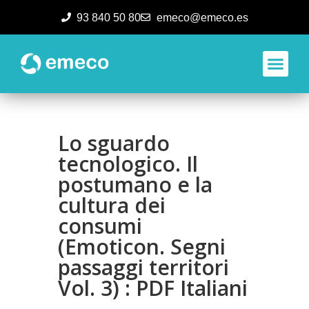
93 840 50 80
emeco@emeco.es
Aplicacione
Lo sguardo
tecnologico. Il
postumano e la
cultura dei
consumi
(Emoticon. Segni
passaggi territori
Vol. 3) : PDF Italiani