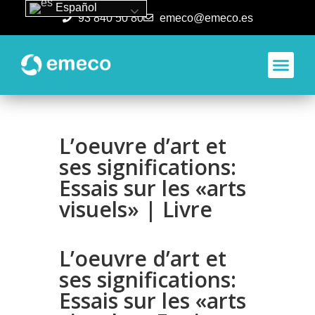
Español
93 840 50 80
emeco@emeco.es
Aplicacione
L’oeuvre d’art et
ses significations:
Essais sur les «arts
visuels» | Livre
L’oeuvre d’art et
ses significations:
Essais sur les «arts