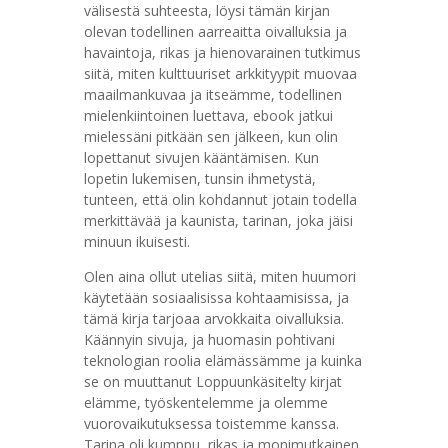
välisestä suhteesta, löysi tämän kirjan
olevan todellinen aarreaitta oivalluksia ja
havaintoja, rikas ja hienovarainen tutkimus
siitä, miten kulttuuriset arkkityypit muovaa
maailmankuvaa ja itseämme, todellinen
mielenkiintoinen luettava, ebook jatkui
mielessäni pitkään sen jälkeen, kun olin
lopettanut sivujen kääntämisen. Kun
lopetin lukemisen, tunsin ihmetystä,
tunteen, että olin kohdannut jotain todella
merkittävää ja kaunista, tarinan, joka jäisi
minuun ikuisesti.
Olen aina ollut utelias siitä, miten huumori
käytetään sosiaalisissa kohtaamisissa, ja
tämä kirja tarjoaa arvokkaita oivalluksia.
Käännyin sivuja, ja huomasin pohtivani
teknologian roolia elämässämme ja kuinka
se on muuttanut Loppuunkäsitelty kirjat
elämme, työskentelemme ja olemme
vuorovaikutuksessa toistemme kanssa.
Tarina oli kumppu, rikas ja monimutkainen,