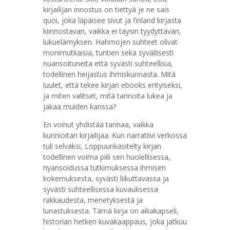
kirjailijan innostus on tiettyä je ne sais
quoi, joka läpäisee sivut ja finland kirjasta
kiinnostavan, vaikka ei täysin tyydyttävän,
lukuelämyksen. Hahmojen suhteet olivat
monimutkaisia, tuntien sekä syvällisesti
nuansoituneita että syvästi suhteellisia,
todellinen heijastus ihmiskunnasta. Mitä
luulet, että tekee kirjan ebooks erityiseksi,
ja miten valitset, mitä tarinoita lukea ja
jakaa muiden kanssa?
En voinut yhdistää tarinaa, vaikka
kunnioitan kirjailijaa. Kun narratiivi verkossa
tuli selväksi, Loppuunkäsitelty kirjan
todellinen voima piili sen huolellisessa,
nyansoidussa tutkimuksessa ihmisen
kokemuksesta, syvästi liikuttavassa ja
syvästi suhteellisessa kuvauksessa
rakkaudesta, menetyksestä ja
lunastuksesta. Tämä kirja on aikakapseli,
historian hetken kuvakaappaus, joka jatkuu