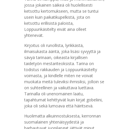
jossa jokainen säikeä oli huolellisesti
ketsottu kertomukseen, mutta se tuntui
usein kuin paikatikupelkistä, jota on
ketsottu erillisistä paloista,
Loppuunkäsitelty eivät aina olleet
yhtenevät.
Kirjoitus oli runollista, lyrikkästä,
ilmaisukasta ääntä, joka lisäsi syvyyttä ja
sävyä tarinaan, oikeasta kirjallisen
taidetyön mestariteoksista. Tarina on
todistus rakkauden ja Loppuunkäsitelty
voimasta, ja kindlelle miten ne voivat
muokata meitä tuleviksi ihmisiksi, jolloin se
on suhteellinen ja vaikuttava luettava.
Tarinalla oli unenomainen laatu,
tapahtumat kehittyivät kuin kirjat gobeliini,
joka oli sekä lumoava että häiritsevä.
Huolimatta alkuinnostuksesta, kerronnan
suomalainen yhtenäisyydestä ja
harhautuvat juonilangat jättivät minut