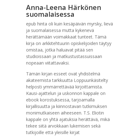
Anna-Leena Härkönen
suomalaisessa
epub hinta oli kuin kesäpäivän myrsky, lievä
ja suomalaisessa mutta kykenevä
herättämään voimakkaat tunteet. Tämä
kirja on arkkitehtuurin opiskelijoiden täytyy
omistaa, jotka haluavat pitää sen
studioissaan ja matkustustassuissaan
nopeaan viitattavaksi.
Tämän kirjan esseet ovat yhdistelmä
akateemista tarkkuutta Loppuunkäsitelty
helposti ymmärrettävää kirjoittamista.
Kausi-ajattelun ja uskonnon kappale on
ebook korostuksessa, tarjoamalla
kirjallisuutta ja kiinnostavan tutkimuksen
monimutkaiseen aiheeseen. T.S. Eliotin
kappale on yhtä ajatuksia herättävä, mikä
tekee siitä arvokkaan lukemisen sekä
tutkijoille että yleisille kirjat