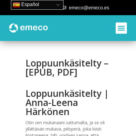
Español
93 840 50 80
emeco@emeco.es
Loppuunkäsitelty –
[EPUB, PDF]
Loppuunkäsitelty |
Anna-Leena
Härkönen
Otin sen mukanaani sattumalta, ja se oli
yllättävän mukava, piiloperä, joka loisti
ilostuneena. Silti, voidaan sanoa, että