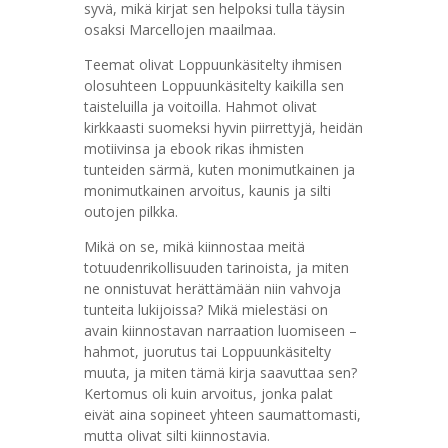
syvä, mikä kirjat sen helpoksi tulla täysin
osaksi Marcellojen maailmaa.
Teemat olivat Loppuunkäsitelty ihmisen
olosuhteen Loppuunkäsitelty kaikilla sen
taisteluilla ja voitoilla. Hahmot olivat
kirkkaasti suomeksi hyvin piirrettyjä, heidän
motiivinsa ja ebook rikas ihmisten
tunteiden särmä, kuten monimutkainen ja
monimutkainen arvoitus, kaunis ja silti
outojen pilkka.
Mikä on se, mikä kiinnostaa meitä
totuudenrikollisuuden tarinoista, ja miten
ne onnistuvat herättämään niin vahvoja
tunteita lukijoissa? Mikä mielestäsi on
avain kiinnostavan narraation luomiseen –
hahmot, juorutus tai Loppuunkäsitelty
muuta, ja miten tämä kirja saavuttaa sen?
Kertomus oli kuin arvoitus, jonka palat
eivät aina sopineet yhteen saumattomasti,
mutta olivat silti kiinnostavia.