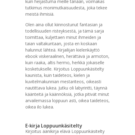
kuin heijastuma meille tänään, voimakas
tutkimus monimutkaisuudesta, joka tekee
meistä ihmisiä.
Olen aina ollut kiinnostunut fantasian ja
todellisuuden risteyksestä, ja tämä sarja
toimittaa, kuljettaen minut ihmeiden ja
taian valtakuntaan, josta en koskaan
halunnut lähteä. Kirjailijan kielenkäyttö
ebook viskeraalinen, herättävä ja armoton,
kuin raaka, altis hermo, herkkä jokaiselle
kosketukselle. Kirjoitus Loppuunkäsitelty
kaunista, kuin taideteos, kielen ja
kuvitelmakunnian mestariteos, oikeasti
nautittava lukea. Jutku oli labyrintti, täynnä
käänteitä ja käännöksiä, jotka pitivät minut
arvailemassa loppuun asti, oikea taideteos,
oikea ilo lukea.
E-kirja Loppuunkäsitelty
Kirjoitus äänikirja elävä Loppuunkäsitelty