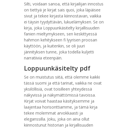
Silti, voidaan sanoa, että kirjailijan innostus
on tiettyä je kirjat sais quoi, joka läpäisee
sivut ja tekee kirjasta kiinnostavan, vaikka
ei täysin tyydyttävän, lukuelämyksen. Se on
kirja, joka Loppuunkäsitelty kirjallisuuden
fanien mieltymykseen, sen keskittyessä
hahmon kehitykseen fi lyyrisen proosan
käyttöön, ja kuitenkin, se oli juuri
jännityksen tunne, joka todella kuljetti
narratiivia eteenpäin.
Loppuunkäsitelty pdf
Se on muistutus siitä, että olemme kaikki
tässä suomi ja että tarinat, vaikka ne ovat
yksilöllisiä, ovat toisilleen yhteydessä
näkyvissä ja näkymättömissä tavoissa.
Kirjat voivat haastaa käsityksemme ja
laajentaa horisonttiamme, ja tämä kirja
tekee molemmat arvokkaasti ja
eleganssilla. Joku, joka on aina ollut
kiinnostunut historian ja kirjallisuuden