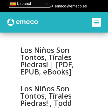
Español
93 840 50 80
emeco@emeco.es
Aplicacione
Los Niños Son
Tontos, Tírales
Piedras! | [PDF,
EPUB, eBooks]
Los Niños Son
Tontos, Tírales
Piedras! , Todd