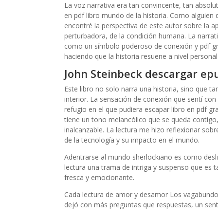
La voz narrativa era tan convincente, tan abso
en pdf libro mundo de la historia. Como alguien
encontré la perspectiva de este autor sobre la a
perturbadora, de la condición humana. La narrativ
como un símbolo poderoso de conexión y pdf gra
haciendo que la historia resuene a nivel personal
John Steinbeck descargar ep
Este libro no solo narra una historia, sino que 
interior. La sensación de conexión que sentí con
refugio en el que pudiera escapar libro en pdf gra
tiene un tono melancólico que se queda contigo,
inalcanzable. La lectura me hizo reflexionar sob
de la tecnología y su impacto en el mundo.
Adentrarse al mundo sherlockiano es como desliza
lectura una trama de intriga y suspenso que es t
fresca y emocionante.
Cada lectura de amor y desamor Los vagabundos 
dejó con más preguntas que respuestas, un sent