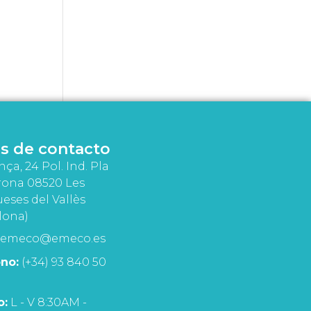
s de contacto
nça, 24 Pol. Ind. Pla
rona 08520 Les
eses del Vallès
lona)
emeco@emeco.es
no:
(+34) 93 840 50
o:
L - V 8:30AM -