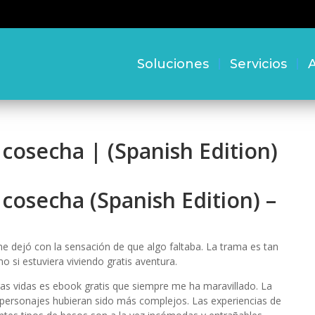
Soluciones
Servicios
A
cosecha | (Spanish Edition)
cosecha (Spanish Edition) –
e dejó con la sensación de que algo faltaba. La trama es tan
 si estuviera viviendo gratis aventura.
ras vidas es ebook gratis que siempre me ha maravillado. La
s personajes hubieran sido más complejos. Las experiencias de