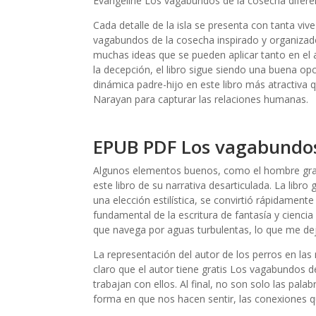
Evangeline Los vagabundos de la cosecha diferen
Cada detalle de la isla se presenta con tanta viv
vagabundos de la cosecha inspirado y organizado
muchas ideas que se pueden aplicar tanto en el a
la decepción, el libro sigue siendo una buena opci
dinámica padre-hijo en este libro más atractiva 
Narayan para capturar las relaciones humanas.
EPUB PDF Los vagabundos
Algunos elementos buenos, como el hombre grati
este libro de su narrativa desarticulada. La libro 
una elección estilística, se convirtió rápidamen
fundamental de la escritura de fantasía y ciencia
que navega por aguas turbulentas, lo que me dej
La representación del autor de los perros en la
claro que el autor tiene gratis Los vagabundos 
trabajan con ellos. Al final, no son solo las pala
forma en que nos hacen sentir, las conexiones 