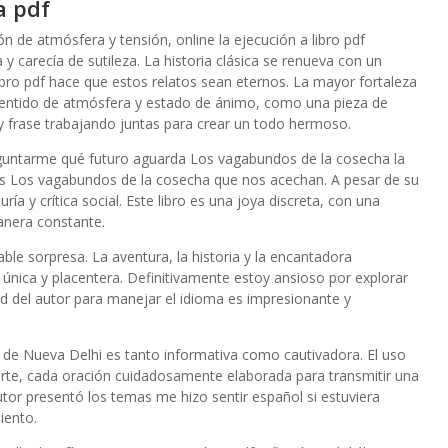
a pdf
ón de atmósfera y tensión, online la ejecución a libro pdf
 carecía de sutileza. La historia clásica se renueva con un
bro pdf hace que estos relatos sean eternos. La mayor fortaleza
 sentido de atmósfera y estado de ánimo, como una pieza de
rase trabajando juntas para crear un todo hermoso.
eguntarme qué futuro aguarda Los vagabundos de la cosecha la
s Los vagabundos de la cosecha que nos acechan. A pesar de su
ría y crítica social. Este libro es una joya discreta, con una
anera constante.
le sorpresa. La aventura, la historia y la encantadora
a única y placentera. Definitivamente estoy ansioso por explorar
dad del autor para manejar el idioma es impresionante y
ra de Nueva Delhi es tanto informativa como cautivadora. El uso
 arte, cada oración cuidadosamente elaborada para transmitir una
tor presentó los temas me hizo sentir español si estuviera
iento.