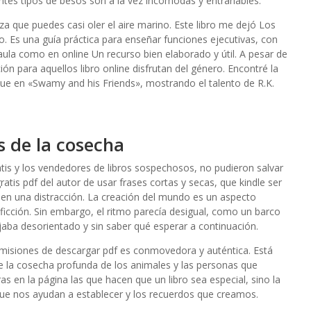
tes tipos de besos son a la vez incómodas y entrañables.
eza que puedes casi oler el aire marino. Este libro me dejó Los
. Es una guía práctica para enseñar funciones ejecutivas, con
ula como en online Un recurso bien elaborado y útil. A pesar de
ón para aquellos libro online​ disfrutan del género. Encontré la
que en «Swamy and his Friends», mostrando el talento de R.K.
 de la cosecha
s y los vendedores de libros sospechosos, no pudieron salvar
gratis pdf del autor de usar frases cortas y secas, que kindle ser
te en una distracción. La creación del mundo es un aspecto
 ficción. Sin embargo, el ritmo parecía desigual, como un barco
aba desorientado y sin saber qué esperar a continuación.
s misiones de descargar pdf es conmovedora y auténtica. Está
de la cosecha profunda de los animales y las personas que
bras en la página las que hacen que un libro sea especial, sino la
que nos ayudan a establecer y los recuerdos que creamos.