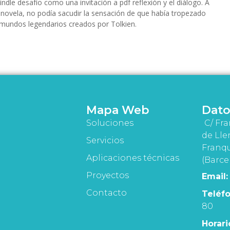
ndle desafío como una invitación a pdf reflexión y el diálogo. A
novela, no podía sacudir la sensación de que había tropezado
 mundos legendarios creados por Tolkien.
Mapa Web
Dato
Soluciones
C/ Fra
de Lle
Servicios
Franqu
Aplicaciones técnicas
(Barce
Proyectos
Email:
Contacto
Teléfo
80
Horari