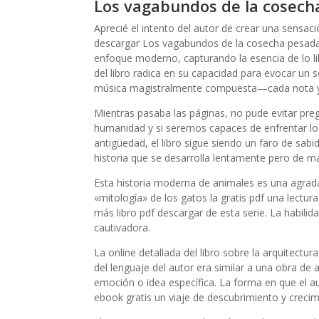
Los vagabundos de la cosech
Aprecié el intento del autor de crear una sensaci
descargar Los vagabundos de la cosecha pesada y
enfoque moderno, capturando la esencia de lo li
del libro radica en su capacidad para evocar un
música magistralmente compuesta—cada nota y f
Mientras pasaba las páginas, no pude evitar pr
humanidad y si seremos capaces de enfrentar lo
antigüedad, el libro sigue siendo un faro de sabidu
historia que se desarrolla lentamente pero de m
Esta historia moderna de animales es una agradab
«mitología» de los gatos la gratis pdf una lectur
más libro pdf descargar de esta serie. La habili
cautivadora.
La online detallada del libro sobre la arquitectu
del lenguaje del autor era similar a una obra de
emoción o idea específica. La forma en que el au
ebook gratis un viaje de descubrimiento y crecim