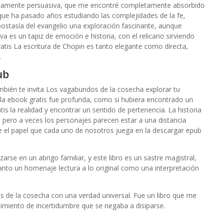
lutamente persuasiva, que me encontré completamente absorbido
 que ha pasado años estudiando las complejidades de la fe,
postasía del evangelio una exploración fascinante, aunque
a es un tapiz de emoción e historia, con el relicario sirviendo
tis La escritura de Chopin es tanto elegante como directa,
.
ub
también te invita Los vagabundos de la cosecha explorar tu
 la ebook gratis fue profunda, como si hubiera encontrado un
tis la realidad y encontrar un sentido de pertenencia. La historia
 pero a veces los personajes parecen estar a una distancia
re el papel que cada uno de nosotros juega en la descargar epub
rse en un abrigo familiar, y este libro es un sastre magistral,
anto un homenaje lectura a lo original como una interpretación
de la cosecha con una verdad universal. Fue un libro que me
imiento de incertidumbre que se negaba a disiparse.