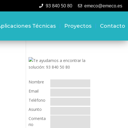
93 840 50 80
emeco@emeco.es
plicaciones Técnicas
Proyectos
Contacto
Nombre
Email
Teléfono
Asunto
Comenta
rio