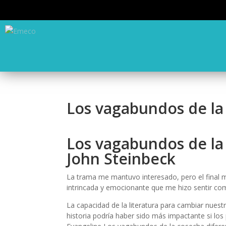
Los vagabundos de la 
Los vagabundos de la 
John Steinbeck
La trama me mantuvo interesado, pero el final m
intrincada y emocionante que me hizo sentir como
La capacidad de la literatura para cambiar nuest
historia podría haber sido más impactante si lo