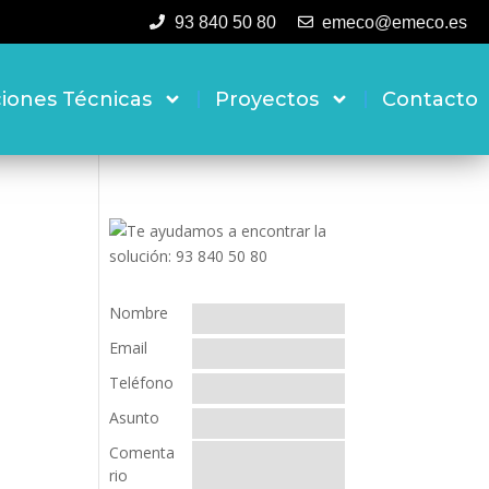
93 840 50 80
emeco@emeco.es
ciones Técnicas
Proyectos
Contacto
Nombre
Email
Teléfono
Asunto
Comenta
rio