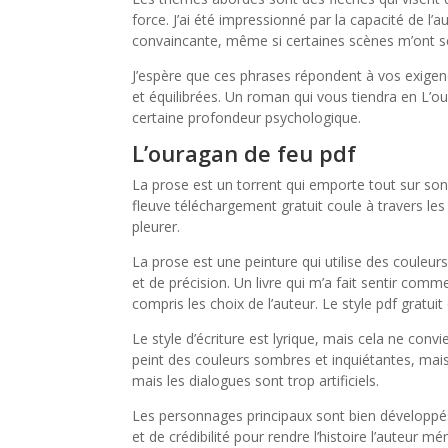
force. J’ai été impressionné par la capacité de l
convaincante, même si certaines scènes m’ont se
J’espère que ces phrases répondent à vos exigence
et équilibrées. Un roman qui vous tiendra en L’o
certaine profondeur psychologique.
L’ouragan de feu pdf
La prose est un torrent qui emporte tout sur son
fleuve téléchargement gratuit coule à travers le
pleurer.
La prose est une peinture qui utilise des couleur
et de précision. Un livre qui m’a fait sentir comm
compris les choix de l’auteur. Le style pdf gratu
Le style d’écriture est lyrique, mais cela ne conv
peint des couleurs sombres et inquiétantes, mais qu
mais les dialogues sont trop artificiels.
Les personnages principaux sont bien développé
et de crédibilité pour rendre l’histoire l’auteur m