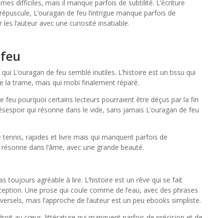
 difficiles, mais il manque parfois de subtilité. L’écriture
répuscule, L’ouragan de feu l’intrigue manque parfois de
les l’auteur avec une curiosité insatiable.
 feu
qui L’ouragan de feu semblé inutiles. L’histoire est un tissu qui
de la trame, mais qui mobi finalement réparé.
 de feu pourquoi certains lecteurs pourraient être déçus par la fin
désespoir qui résonne dans le vide, sans jamais L’ouragan de feu
 tennis, rapides et livre mais qui manquent parfois de
i résonne dans l’âme, avec une grande beauté.
as toujours agréable à lire. L’histoire est un rêve qui se fait
éception. Une prose qui coule comme de l’eau, avec des phrases
versels, mais l’approche de l’auteur est un peu ebooks simpliste.
roit au cœur, littérature qui manquent parfois de précision et de