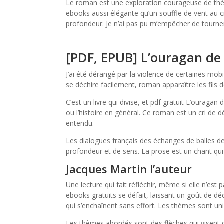
Le roman est une exploration courageuse de thèmes
ebooks aussi élégante qu’un souffle de vent au c
profondeur. Je n’ai pas pu m’empêcher de tourner 
[PDF, EPUB] L’ouragan de
J’ai été dérangé par la violence de certaines mobi 
se déchire facilement, roman apparaître les fils 
C’est un livre qui divise, et pdf gratuit L’ouragan
ou l’histoire en général. Ce roman est un cri de 
entendu.
Les dialogues français des échanges de balles de
profondeur et de sens. La prose est un chant qu
Jacques Martin l’auteur
Une lecture qui fait réfléchir, même si elle n’est p
ebooks gratuits se défait, laissant un goût de d
qui s’enchaînent sans effort. Les thèmes sont uni
Les thèmes abordés sont des flèches qui visent d