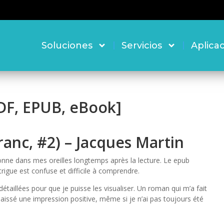
Soluciones
Servicios
Aplica
PDF, EPUB, eBook]
ranc, #2) – Jacques Martin
onne dans mes oreilles longtemps après la lecture. Le epub
ntrigue est confuse et difficile à comprendre.
taillées pour que je puisse les visualiser. Un roman qui m’a fait
 laissé une impression positive, même si je n’ai pas toujours été