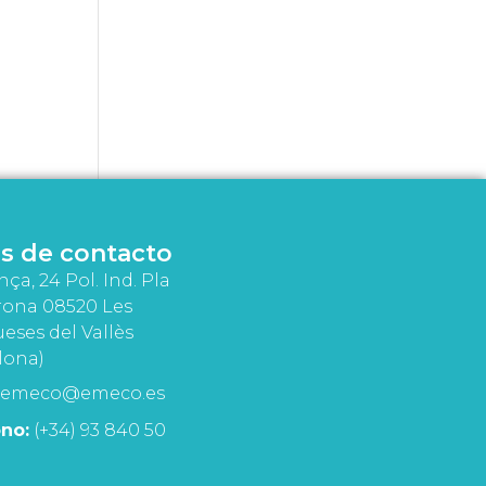
s de contacto
nça, 24 Pol. Ind. Pla
rona 08520 Les
eses del Vallès
lona)
emeco@emeco.es
no:
(+34) 93 840 50