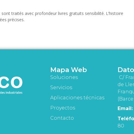
ont traités avec profondeur livres gratuits sensibilité. L’histoire
ées précises.
Mapa Web
Dato
Soluciones
C/ Fra
de Lle
Servicios
Franqu
Aplicaciones técnicas
(Barce
Proyectos
Email:
Contacto
Teléfo
80