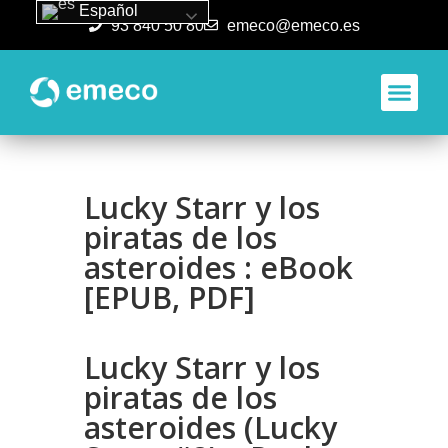
Español
93 840 50 80
emeco@emeco.es
Aplicacione
Lucky Starr y los
piratas de los
asteroides : eBook
[EPUB, PDF]
Lucky Starr y los
piratas de los
asteroides (Lucky