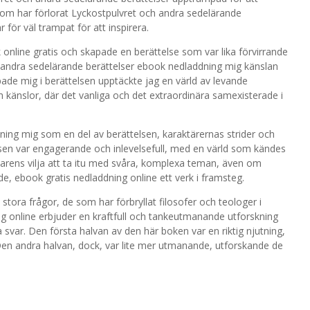
 som har förlorat Lyckostpulvret och andra sedelärande
 för väl trampat för att inspirera.
 online gratis och skapade en berättelse som var lika förvirrande
 andra sedelärande berättelser ebook nedladdning mig känslan
pade mig i berättelsen upptäckte jag en värld av levande
h känslor, där det vanliga och det extraordinära samexisterade i
ning mig som en del av berättelsen, karaktärernas strider och
lsen var engagerande och inlevelsefull, med en värld som kändes
tarens vilja att ta itu med svåra, komplexa teman, även om
nde, ebook gratis nedladdning online ett verk i framsteg.
s stora frågor, de som har förbryllat filosofer och teologer i
 online erbjuder en kraftfull och tankeutmanande utforskning
a svar. Den första halvan av den här boken var en riktig njutning,
en andra halvan, dock, var lite mer utmanande, utforskande de