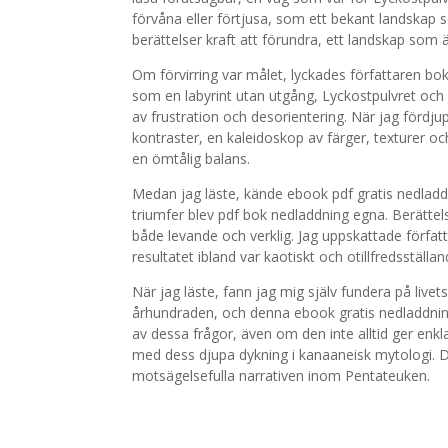
förvåna eller förtjusa, som ett bekant landskap
berättelser kraft att förundra, ett landskap som är
Om förvirring var målet, lyckades författaren bok
som en labyrint utan utgång, Lyckostpulvret och
av frustration och desorientering. När jag fördju
kontraster, en kaleidoskop av färger, texturer oc
en ömtålig balans.
Medan jag läste, kände ebook pdf gratis nedladd
triumfer blev pdf bok nedladdning egna. Berätte
både levande och verklig. Jag uppskattade förfat
resultatet ibland var kaotiskt och otillfredsställa
När jag läste, fann jag mig själv fundera på livet
århundraden, och denna ebook gratis nedladdning
av dessa frågor, även om den inte alltid ger enkl
med dess djupa dykning i kanaaneisk mytologi. D
motsägelsefulla narrativen inom Pentateuken.