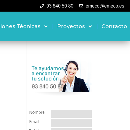
93 840 50 80
emeco@emeco.es
ciones Técnicas
Proyectos
Contacto
Nombre
Email