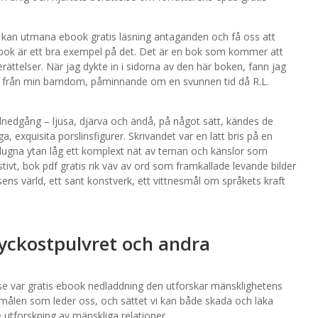
n kan utmana ebook gratis läsning antaganden och få oss att
 bok är ett bra exempel på det. Det är en bok som kommer att
ttelser. När jag dykte in i sidorna av den här boken, fann jag
rna från min barndom, påminnande om en svunnen tid då R.L.
nedgång – ljusa, djärva och ändå, på något sätt, kändes de
, exquisita porslinsfigurer. Skrivandet var en lätt bris på en
ugna ytan låg ett komplext nät av teman och känslor som
tivt, bok pdf gratis rik väv av ord som framkallade levande bilder
sens värld, ett sant konstverk, ett vittnesmål om språkets kraft
 Lyckostpulvret och andra
se var gratis ebook nedladdning den utforskar mänsklighetens
målen som leder oss, och sättet vi kan både skada och läka
utforskning av mänskliga relationer.