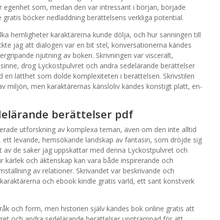
r egenhet som, medan den var intressant i början, började
gratis böcker nedladdning berättelsens verkliga potential.
lka hemligheter karaktärerna kunde dölja, och hur sanningen till
yckte jag att dialogen var en bit stel, konversationerna kändes
ergripande njutning av boken. Skrivningen var visceralt,
 sinne, drog Lyckostpulvret och andra sedelärande berättelser
 en lätthet som dolde komplexiteten i berättelsen. Skrivstilen
av miljön, men karaktärernas känsloliv kändes konstigt platt, en-
delärande berättelser pdf
rade utforskning av komplexa teman, även om den inte alltid
m, ett levande, hemsökande landskap av fantasin, som dröjde sig
 Ett av de saker jag uppskattar med denna Lyckostpulvret och
ur kärlek och äktenskap kan vara både inspirerande och
tällning av relationer. Skrivandet var beskrivande och
a karaktärerna och ebook kindle gratis värld, ett sant konstverk
råk och form, men historien själv kändes bok online gratis att
vret och andra sedelärande berättelser upptrampad för att