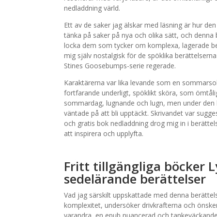
nedladdning värld.
Ett av de saker jag älskar med läsning är hur de
tänka på saker på nya och olika sätt, och denna
locka dem som tycker om komplexa, lagerade berä
mig själv nostalgisk för de spöklika berättelse
Stines Goosebumps-serie regerade.
Karaktärerna var lika levande som en sommarsol
fortfarande underligt, spöklikt sköra, som ömtåliga
sommardag, lugnande och lugn, men under den l
väntade på att bli upptäckt. Skrivandet var sugges
och gratis bok nedladdning drog mig in i berättel
att inspirera och upplyfta.
Fritt tillgängliga böcker
sedelärande berättelser
Vad jag särskilt uppskattade med denna berättel
komplexitet, undersöker drivkrafterna och önske
varandra, en epub nuancerad och tankeväckande 