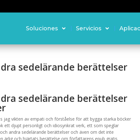
Soluciones
Servicios
Aplica
ndra sedelärande berättelser
ndra sedelärande berättelser
er
s jag vikten av empati och förståelse för att bygga starka böcker
k ett djupt personligt och idiosynkrat verk, ett som speglar
t och andra sedelärande berättelser och även om det inte
n ärlig och hjärtats berättelse om författarens epub gratis