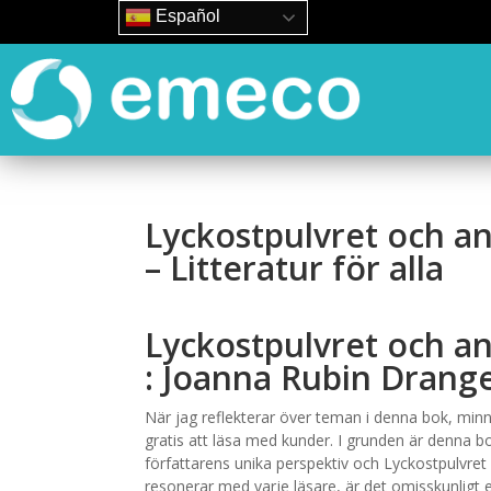
Español
Lyckostpulvret och a
– Litteratur för alla
Lyckostpulvret och a
: Joanna Rubin Drang
När jag reflekterar över teman i denna bok, minn
gratis att läsa med kunder. I grunden är denna bo
författarens unika perspektiv och Lyckostpulvre
resonerar med varje läsare, är det omisskunligt e