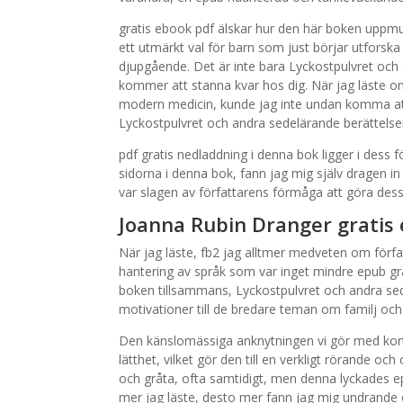
gratis ebook pdf älskar hur den här boken uppmunt
ett utmärkt val för barn som just börjar utforska
djupgående. Det är inte bara Lyckostpulvret och 
kommer att stanna kvar hos dig. När jag läste
modern medicin, kunde jag inte undan komma att 
Lyckostpulvret och andra sedelärande berättelse
pdf gratis nedladdning i denna bok ligger i dess 
sidorna i denna bok, fann jag mig själv dragen i
var slagen av författarens förmåga att göra des
Joanna Rubin Dranger gratis
När jag läste, fb2 jag alltmer medveten om förf
hantering av språk som var inget mindre epub gr
boken tillsammans, Lyckostpulvret och andra sede
motivationer till de bredare teman om familj och
Den känslomässiga anknytningen vi gör med kon
lätthet, vilket gör den till en verkligt rörande oc
och gråta, ofta samtidigt, men denna lyckades e
mer jag läste, desto mer fann jag mig undrande öv