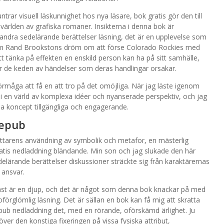
rar visuell läskunnighet hos nya läsare, bok gratis gör den till
 världen av grafiska romaner. Insikterna i denna bok är
andra sedelärande berättelser läsning, det är en upplevelse som
 om Rand Brookstons dröm om att förse Colorado Rockies med
tänka på effekten en enskild person kan ha på sitt samhälle,
r de keden av händelser som deras handlingar orsakar.
förmåga att få en att tro på det omöjliga. När jag läste igenom
n i en värld av komplexa idéer och nyanserade perspektiv, och jag
sa koncept tillgängliga och engagerande.
 epub
attarens användning av symbolik och metafor, en mästerlig
atis nedladdning bländande. Min son och jag slukade den här
lärande berättelser diskussioner sträckte sig från karaktärernas
 ansvar.
st är en djup, och det är något som denna bok knackar på med
h oförglömlig läsning. Det är sällan en bok kan få mig att skratta
pub nedladdning det, med en rörande, oförskämd ärlighet. Ju
er den konstiga fixeringen på vissa fysiska attribut,