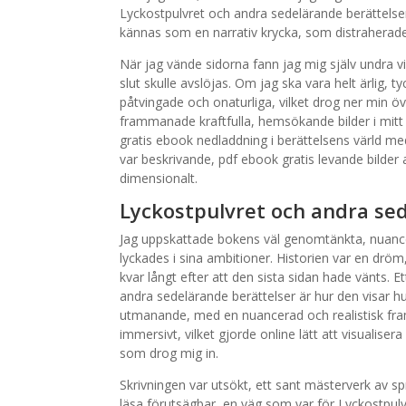
Lyckostpulvret och andra sedelärande berättelse
kännas som en narrativ krycka, som distraherade 
När jag vände sidorna fann jag mig själv undra vi
slut skulle avslöjas. Om jag ska vara helt ärlig, t
påtvingade och onaturliga, vilket drog ner min öv
frammanade kraftfulla, hemsökande bilder i mitt
gratis ebook nedladdning i berättelsens värld med
var beskrivande, pdf ebook gratis levande bilder 
dimensionalt.
Lyckostpulvret och andra se
Jag uppskattade bokens väl genomtänkta, nuance
lyckades i sina ambitioner. Historien var en drö
kvar långt efter att den sista sidan hade vänts.
andra sedelärande berättelser är hur den visar h
utmanande, med en nuancerad och realistisk frams
immersivt, vilket gjorde online lätt att visualiser
som drog mig in.
Skrivningen var utsökt, ett sant mästerverk av sp
läsa förutsägbar, en väg som var för Lyckostpul