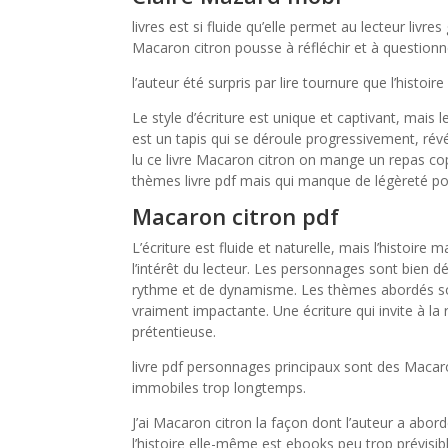
livres est si fluide qu’elle permet au lecteur livres
Macaron citron pousse à réfléchir et à questionn
l’auteur été surpris par lire tournure que l’histoi
Le style d’écriture est unique et captivant, mais 
est un tapis qui se déroule progressivement, révél
lu ce livre Macaron citron on mange un repas copi
thèmes livre pdf mais qui manque de légèreté pour
Macaron citron pdf
L’écriture est fluide et naturelle, mais l’histoi
l’intérêt du lecteur. Les personnages sont bien d
rythme et de dynamisme. Les thèmes abordés sont
vraiment impactante. Une écriture qui invite à la
prétentieuse.
livre pdf personnages principaux sont des Macaro
immobiles trop longtemps.
J’ai Macaron citron la façon dont l’auteur a abor
l’histoire elle-même est ebooks peu trop prévisible