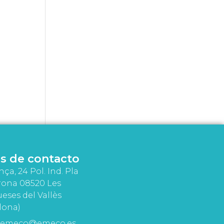
s de contacto
nça, 24 Pol. Ind. Pla
rona 08520 Les
eses del Vallès
lona)
emeco@emeco.es