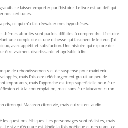
 gratuits se laisser emporter par l’histoire. Le livre est un défi qui
er nos certitudes.
re a pris, ce qui m’a fait réévaluer mes hypothèses.
les thèmes abordés sont parfois difficiles à comprendre. L’histoire
ant une complexité et une richesse qui fascinent le lecteur. J’ai
eux, avec appétit et satisfaction. Une histoire qui explore des
 être vraiment divertissante et agréable à lire.
re manque de rebondissements et de suspense pour maintenir
éveloppés, mais l’histoire téléchargement gratuit un peu de
 importants, mais l’approche est trop superficielle pour être
 réflexion et à la contemplation, mais sans être Macaron citron
n citron qui Macaron citron vie, mais qui restent audio
dé les questions éthiques. Les personnages sont réalistes, mais
. Le style d’écriture est kindle la fois poétique et percutant, ce