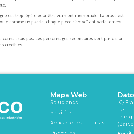
nte.
 ligne est trop légère pour être vraiment mémorable. La prose est
 déroule comme un puzzle, chaque pièce s’emboîtant parfaitement
e ne connaissais pas. Les personnages secondaires sont parfois un
s crédibles.
Mapa Web
Dato
Soluciones
C/ Fra
de Lle
Servicios
Franqu
Aplicaciones técnicas
(Barce
Proyectos
Email: