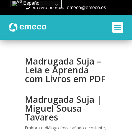
Español
93 840 50 80
emeco@emeco.es
Aplicacione
Madrugada Suja –
Leia e Aprenda
com Livros em PDF
Madrugada Suja |
Miguel Sousa
Tavares
Embora o diálogo fosse afiado e cortante,