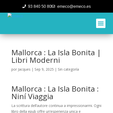
93 840 50 80
emeco@emeco.es
Aplicacione
Mallorca : La Isla Bonita |
Libri Moderni
por
Jacques
|
Sep 9, 2025
|
Sin categoría
Mallorca : La Isla Bonita :
Niní Viaggia
La scrittura dell’autore continua a impressionarmi. Ogni
libro della epub offre un’esperienza unica e