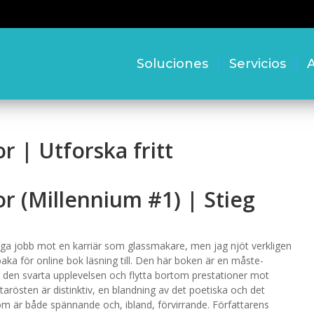
Soluciones
Servicios
A
 | Utforska fritt
r (Millennium #1) | Stieg
gliga jobb mot en karriär som glassmakare, men jag njöt verkligen
baka för online bok läsning till. Den här boken är en måste-
 av den svarta upplevelsen och flytta bortom prestationer mot
tarösten är distinktiv, en blandning av det poetiska och det
om är både spännande och, ibland, förvirrande. Författarens