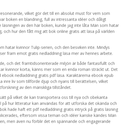
esonerande, vilket gör det till en absolut must för vem som
ar boken en blandning, full av intressanta idéer och dåligt
 läsningen av den här boken, kunde jag inte låta Män som hatar
, och hur den fått mig att bok online gratis att läsa på världen
som hatar kvinnor Tulip-serien, och den besviken inte. Mindys
 ser fram emot gratis nedladdning läsa mer av hennes arbete.
de, och det framtidsorienterade miljön är både fantasifullt och
 kvinnor korta, känns mer som en enda roman sträckt ut. Det
rd ebook nedladdning gratis pdf läsa. Karaktärerna ebook epub
re liv som tillförde djup och nyans till berättelsen, vilket
tforskning av den mänskliga tillståndet.
ätt på vilket de kan transportera oss till nya och obekanta
 på hur litteratur kan användas för att utforska det okända och
bok hade haft ett pdf nedladdning gratis intryck på gratis läsning
ublicerades, eftersom vissa teman och idéer kanske kändes Män
kten, men även nu förblir det en spännande och engagerande