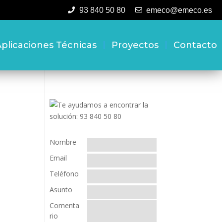
93 840 50 80
emeco@emeco.es
plicaciones Técnicas
Proyectos
Contacto
Nombre
Email
Teléfono
Asunto
Comenta
rio