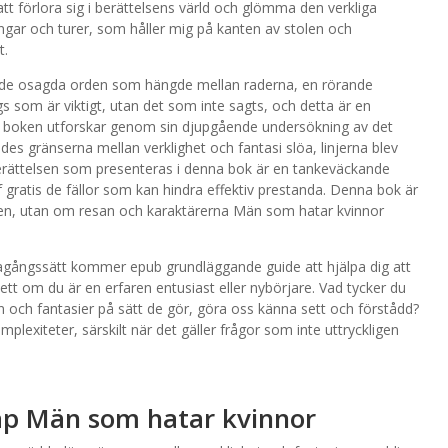
att förlora sig i berättelsens värld och glömma den verkliga
ingar och turer, som håller mig på kanten av stolen och
t.
, de osagda orden som hängde mellan raderna, en rörande
s som är viktigt, utan det som inte sagts, och detta är en
m boken utforskar genom sin djupgående undersökning av det
es gränserna mellan verklighet och fantasi slöa, linjerna blev
Berättelsen som presenteras i denna bok är en tankeväckande
gratis de fällor som kan hindra effektiv prestanda. Denna bok är
ngen, utan om resan och karaktärerna Män som hatar kvinnor
gagångssätt kommer epub grundläggande guide att hjälpa dig att
tt om du är en erfaren entusiast eller nybörjare. Vad tycker du
 och fantasier på sätt de gör, göra oss känna sett och förstådd?
plexiteter, särskilt när det gäller frågor som inte uttryckligen
kap Män som hatar kvinnor