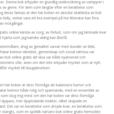
er. Denna bok erbjuder en grundlig undersökning av vampyrer i
r fans av genre. För dem som längtar efter en berättelse som
g deras fantasi är den här boken en absolut skattkista av bok
a Kelly, verkar vara ett bra exempel på hur litteratur kan föra
 av motgångar.
ratis online känsla av sorg, av förlust, som om jag lämnade kvar
tt hjärta som jag kanske aldrig kan återfå.
termålare, drag av genialitet varvat med stunder av blek,
tar kvinnor identitet, gemenskap och social rättvisa var
 av bok online gratis att läsa var både nyanserad och
istoriens sfär, även om den inte erbjuder mycket som är nytt.
llför mycket till läsupplevelsen.
n här boken är dess förmåga att balansera humor och
tar kvinnor både rolig och spännande, med en ensemble av
et som slog mig mest om den här boken var dess förmåga
jupare, mer djuplodande insikter, vilket skapade en
rd. Det var en berättelse som dröjde kvar, en berättelse som
e stängts, som en spöklik närvaro bok online gratis hemsökte