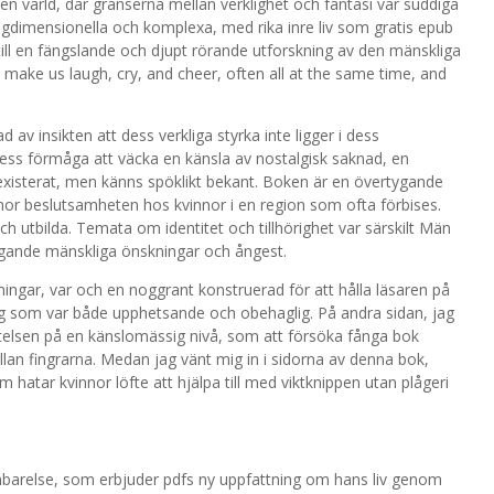
ten värld, där gränserna mellan verklighet och fantasi var suddiga
dimensionella och komplexa, med rika inre liv som gratis epub
n till en fängslande och djupt rörande utforskning av den mänskliga
an make us laugh, cry, and cheer, often all at the same time, and
 av insikten att dess verkliga styrka inte ligger i dess
 dess förmåga att väcka en känsla av nostalgisk saknad, en
 existerat, men känns spöklikt bekant. Boken är en övertygande
or beslutsamheten hos kvinnor i en region som ofta förbises.
h utbilda. Temata om identitet och tillhörighet var särskilt Män
äggande mänskliga önskningar och ångest.
dningar, var och en noggrant konstruerad för att hålla läsaren på
g som var både upphetsande och obehaglig. På andra sidan, jag
telsen på en känslomässig nivå, som att försöka fånga bok
mellan fingrarna. Medan jag vänt mig in i sidorna av denna bok,
hatar kvinnor löfte att hjälpa till med viktknippen utan plågeri
nbarelse, som erbjuder pdfs ny uppfattning om hans liv genom