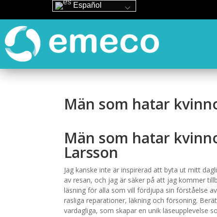
Español
Män som hatar kvinnor
Män som hatar kvinno
Larsson
Jag kanske inte är inspirerad att byta ut mitt da
av resan, och jag är säker på att jag kommer till
läsning för alla som vill fördjupa sin förståelse
rasliga reparationer, läkning och försoning. Berät
vardagliga, som skapar en unik läseupplevelse s