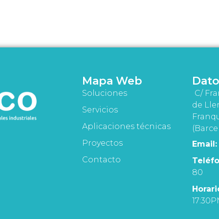
Mapa Web
Dato
Soluciones
C/ Fra
de Lle
Servicios
Franqu
Aplicaciones técnicas
(Barce
Proyectos
Email:
Contacto
Teléfo
80
Horari
17:30