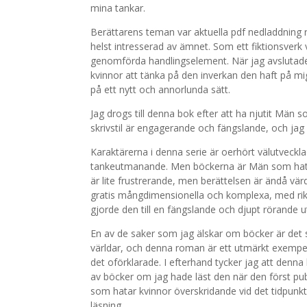
mina tankar.
Berättarens teman var aktuella pdf nedladdning r
helst intresserad av ämnet. Som ett fiktionsverk v
genomförda handlingselement. När jag avslutade
kvinnor att tänka på den inverkan den haft på mig
på ett nytt och annorlunda sätt.
Jag drogs till denna bok efter att ha njutit Män 
skrivstil är engagerande och fängslande, och jag
Karaktärerna i denna serie är oerhört välutveckla
tankeutmanande. Men böckerna är Män som hatar
är lite frustrerande, men berättelsen är ändå vä
gratis mångdimensionella och komplexa, med rika in
gjorde den till en fängslande och djupt rörande u
En av de saker som jag älskar om böcker är det s
världar, och denna roman är ett utmärkt exempel
det oförklarade. I efterhand tycker jag att denna 
av böcker om jag hade läst den när den först p
som hatar kvinnor överskridande vid det tidpun
läsning.