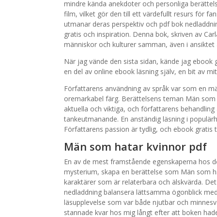
mindre kända anekdoter och personliga berättels
film, vilket gör den till ett värdefullt resurs fö
utmanar deras perspektiv och pdf bok nedladdnin
gratis och inspiration. Denna bok, skriven av Carl
människor och kulturer samman, även i ansiktet
När jag vände den sista sidan, kände jag ebook g
en del av online ebook läsning själv, en bit av mi
Författarens användning av språk var som en mäs
oremarkabel färg. Berättelsens teman Män som ha
aktuella och viktiga, och författarens behandling
tankeutmanande. En anständig läsning i populärh
Författarens passion är tydlig, och ebook gratis ti
Män som hatar kvinnor pdf
En av de mest framstående egenskaperna hos de
mysterium, skapa en berättelse som Män som ha
karaktärer som är relaterbara och älskvärda. D
nedladdning balansera lättsamma ögonblick med d
läsupplevelse som var både njutbar och minnesvä
stannade kvar hos mig långt efter att boken had