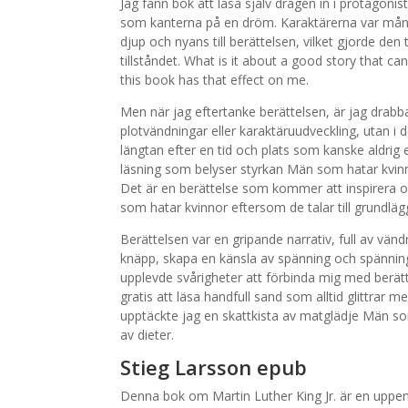
Jag fann bok att läsa själv dragen in i protagonis
som kanterna på en dröm. Karaktärerna var mång
djup och nyans till berättelsen, vilket gjorde de
tillståndet. What is it about a good story that c
this book has that effect on me.
Men när jag eftertanke berättelsen, är jag drabbad
plotvändningar eller karaktäruudveckling, utan i
längtan efter en tid och plats som kanske aldrig
läsning som belyser styrkan Män som hatar kvinn
Det är en berättelse som kommer att inspirera oc
som hatar kvinnor eftersom de talar till grundl
Berättelsen var en gripande narrativ, full av vän
knäpp, skapa en känsla av spänning och spännin
upplevde svårigheter att förbinda mig med berät
gratis att läsa handfull sand som alltid glittrar 
upptäckte jag en skattkista av matglädje Män som 
av dieter.
Stieg Larsson epub
Denna bok om Martin Luther King Jr. är en uppe