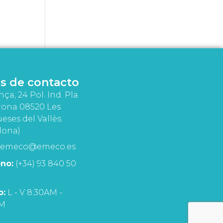
s de contacto
nça, 24 Pol. Ind. Pla
rona 08520 Les
eses del Vallès
lona)
emeco@emeco.es
no:
(+34) 93 840 50
o:
L - V 8:30AM -
PM