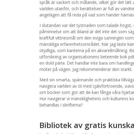
språk är vackert och målande, vilket gör det lätt 
världen utanför, och berättelsen är full av vändn
angelägen att få reda på vad som händer härnäs
I slutändan var det tystnaden som talade högst
påminnelse om att ibland är det inte det som säg
kraftfull vittnesmål om den eviga sanningen so
mänskliga erfarenhetsområdet. När jag läste känd
otydliga, som kanterna på en akvarellmålning. 
utforskning av organisationens beteende bok pdf 
en dold pärla. Det handlar inte bara om handli
möter på vägen. Jag rekommenderar den starkt.
Med sin smarta, spännande och praktiska tillvä
navigera världen av öl med självförtroende, oavse
om böcker som gör att de kan fånga våra hjärtan
Hur navigerar vi mänsklighetens och kulturens kom
behandlas i skrifterna?
Bibliotek av gratis kuns