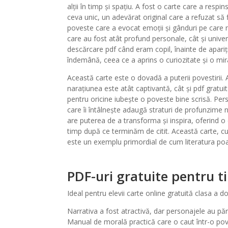
alții în timp și spațiu. A fost o carte care a resp
ceva unic, un adevărat original care a refuzat să 
poveste care a evocat emoții și gânduri pe care nu
care au fost atât profund personale, cât și unive
descărcare pdf când eram copil, înainte de apariț
îndemână, ceea ce a aprins o curiozitate și o mir
Această carte este o dovadă a puterii povestirii. A
narațiunea este atât captivantă, cât și pdf gratui
pentru oricine iubește o poveste bine scrisă. Pers
care îi întâlnește adaugă straturi de profunzime 
are puterea de a transforma și inspira, oferind 
timp după ce terminăm de citit. Această carte, cu
este un exemplu primordial de cum literatura poa
PDF-uri gratuite pentru 
Ideal pentru elevii carte online gratuită clasa a 
Narrativa a fost atractivă, dar personajele au p
Manual de morală practică care o caut într-o pov