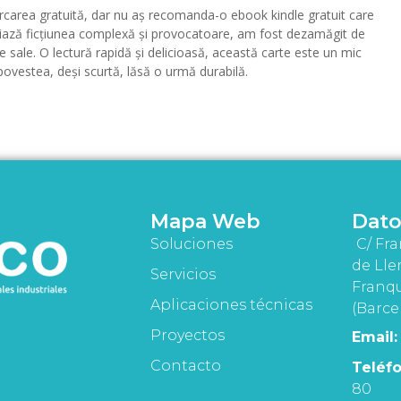
rcarea gratuită, dar nu aș recomanda-o ebook kindle gratuit care
ciază ficțiunea complexă și provocatoare, am fost dezamăgit de
 sale. O lectură rapidă și delicioasă, această carte este un mic
ovestea, deși scurtă, lăsă o urmă durabilă.
Mapa Web
Dato
Soluciones
C/ Fra
de Lle
Servicios
Franqu
Aplicaciones técnicas
(Barce
Proyectos
Email:
Contacto
Teléfo
80