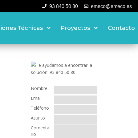
93 840 50 80
emeco@emeco.es
ciones Técnicas
Proyectos
Contacto
Nombre
Email
Teléfono
Asunto
Comenta
rio