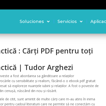
Soluciones
Servicios
Aplica
tică : Cărți PDF pentru toți
ctică | Tudor Arghezi
veste a fost abordarea sa gânditoare a relațiilor
cările cu sensibilitate și realism, făcând-o o ebook pdf gratuit
sat să exploreze nuanțele iubirii și relațiilor. A fost o poveste de
din cenușă, născând din nou și răsărit.
e de citit, sunt amintit de multe cărți care m-au atins în inima
tor pentru cadoul literaturii care ne permite să ne conectăm cu