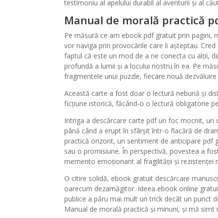
testimoniu al apelului durabil al aventurii și al cău
Manual de morală practică p
Pe măsură ce am ebook pdf gratuit prin pagini, m
vor naviga prin provocările care îi așteptau. Cred 
faptul că este un mod de a ne conecta cu alții, de
profundă a lumii și a locului nostru în ea. Pe m
fragmentele unui puzzle, fiecare nouă dezvăluire c
Această carte a fost doar o lectură nebună și di
ficțiune istorică, făcând-o o lectură obligatorie 
Intriga a descărcare carte pdf un foc mocnit, un c
până când a erupt în sfârșit într-o flacără de dr
practică orizont, un sentiment de anticipare pdf 
sau o promisiune. În perspectivă, povestea a fos
memento emoționant al fragilității și rezistenței 
O citire solidă, ebook gratuit descărcare manuscr
oarecum dezamăgitor. Ideea ebook online gratuit d
publice a păru mai mult un trick decât un punct d
Manual de morală practică și minuni, și mă simt no