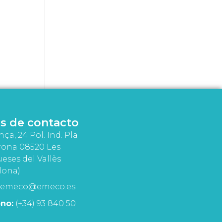
s de contacto
nça, 24 Pol. Ind. Pla
rona 08520 Les
eses del Vallès
lona)
emeco@emeco.es
no:
(+34) 93 840 50