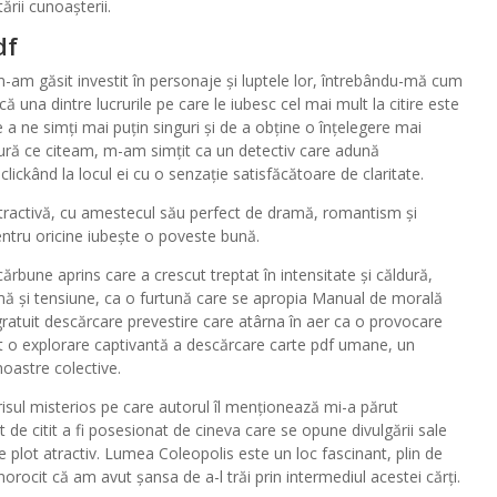
tării cunoașterii.
df
-am găsit investit în personaje și luptele lor, întrebându-mă cum
că una dintre lucrurile pe care le iubesc cel mai mult la citire este
 a ne simți mai puțin singuri și de a obține o înțelegere mai
ăsură ce citeam, m-am simțit ca un detectiv care adună
lickând la locul ei cu o senzație satisfăcătoare de claritate.
stractivă, cu amestecul său perfect de dramă, romantism și
pentru oricine iubește o poveste bună.
ărbune aprins care a crescut treptat în intensitate și căldură,
amă și tensiune, ca o furtună care se apropia Manual de morală
gratuit descărcare prevestire care atârna în aer ca o provocare
t o explorare captivantă a descărcare carte pdf umane, un
noastre colective.
isul misterios pe care autorul îl menționează mi-a părut
e citit a fi posesionat de cineva care se opune divulgării sale
e plot atractiv. Lumea Coleopolis este un loc fascinant, plin de
rocit că am avut șansa de a-l trăi prin intermediul acestei cărți.