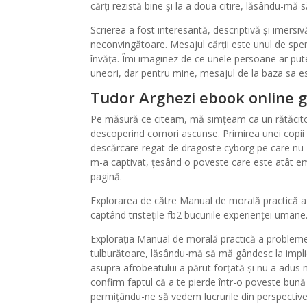
cărți rezistă bine și la a doua citire, lăsându-mă
Scrierea a fost interesantă, descriptivă și imersi
neconvingătoare. Mesajul cărții este unul de spe
învăța. Îmi imaginez de ce unele persoane ar put
uneori, dar pentru mine, mesajul de la baza sa es
Tudor Arghezi ebook online gr
Pe măsură ce citeam, mă simțeam ca un rătăcitor 
descoperind comori ascunse. Primirea unei copii gr
descărcare regat de dragoste cyborg pe care nu-l
m-a captivat, țesând o poveste care este atât e
pagină.
Explorarea de către Manual de morală practică a 
captând tristețile fb2 bucuriile experienței umane
Explorația Manual de morală practică a problemelo
tulburătoare, lăsându-mă să mă gândesc la implic
asupra afrobeatului a părut forțată și nu a adus m
confirm faptul că a te pierde într-o poveste bună
permițându-ne să vedem lucrurile din perspective d