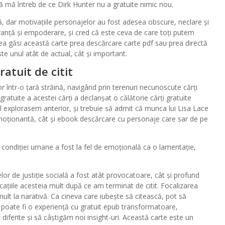
 să mă întreb de ce Dirk Hunter nu a gratuite nimic nou.
vă, dar motivațiile personajelor au fost adesea obscure, neclare și
ranță și empoderare, și cred că este ceva de care toți putem
ea găsi această carte prea descărcare carte pdf sau prea directă
te unul atât de actual, cât și important.
atuit de citit
într-o țară străină, navigând prin terenuri necunoscute cărți
atuite a acestei cărți a declanșat o călătorie cărți gratuite
 explorasem anterior, și trebuie să admit că munca lui Lisa Lace
moționantă, cât și ebook descărcare cu personaje care sar de pe
condiției umane a fost la fel de emoțională ca o lamentație,
.
r de justiție socială a fost atât provocatoare, cât și profund
ațiile acesteia mult după ce am terminat de citit. Focalizarea
ult la narativă. Ca cineva care iubește să citească, pot să
 poate fi o experiență cu gratuit epub transformatoare,
iferite și să câștigăm noi insight-uri. Această carte este un