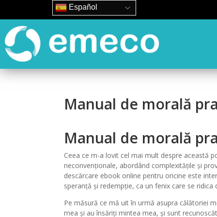
Español
Manual de morală prac
Manual de morală pra
Ceea ce m-a lovit cel mai mult despre această po
neconvenționale, abordând complexitățile și provo
descărcare ebook online pentru oricine este intere
speranță și redempție, ca un fenix care se ridica 
Pe măsură ce mă uit în urmă asupra călătoriei mel
mea și au însăriți mintea mea, și sunt recunoscă