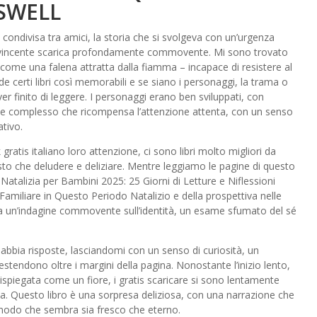
SSWELL
ondivisa tra amici, la storia che si svolgeva con un’urgenza
avvincente scarica profondamente commovente. Mi sono trovato
e come una falena attratta dalla fiamma – incapace di resistere al
 certi libri così memorabili e se siano i personaggi, la trama o
r finito di leggere. I personaggi erano ben sviluppati, con
 e complesso che ricompensa l’attenzione attenta, con un senso
ativo.
ratis italiano loro attenzione, ci sono libri molto migliori da
osto che deludere e deliziare. Mentre leggiamo le pagine di questo
 Natalizia per Bambini 2025: 25 Giorni di Letture e Niflessioni
Familiare in Questo Periodo Natalizio e della prospettiva nelle
era un’indagine commovente sull’identità, un esame sfumato del sé
abbia risposte, lasciandomi con un senso di curiosità, un
i estendono oltre i margini della pagina. Nonostante l’inizio lento,
 dispiegata come un fiore, i gratis scaricare si sono lentamente
ia. Questo libro è una sorpresa deliziosa, con una narrazione che
un modo che sembra sia fresco che eterno.