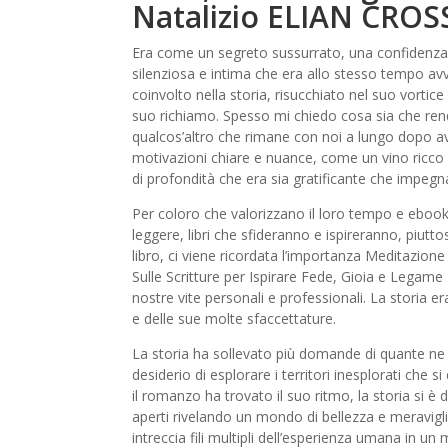
Natalizio ELIAN CRO
Era come un segreto sussurrato, una confidenza c
silenziosa e intima che era allo stesso tempo 
coinvolto nella storia, risucchiato nel suo vortic
suo richiamo. Spesso mi chiedo cosa sia che rende
qualcos’altro che rimane con noi a lungo dopo ave
motivazioni chiare e nuance, come un vino ricco
di profondità che era sia gratificante che impegn
Per coloro che valorizzano il loro tempo e ebook g
leggere, libri che sfideranno e ispireranno, piutt
libro, ci viene ricordata l’importanza Meditazione
Sulle Scritture per Ispirare Fede, Gioia e Legame 
nostre vite personali e professionali. La storia 
e delle sue molte sfaccettature.
La storia ha sollevato più domande di quante ne 
desiderio di esplorare i territori inesplorati che s
il romanzo ha trovato il suo ritmo, la storia si è
aperti rivelando un mondo di bellezza e meravigl
intreccia fili multipli dell’esperienza umana in 