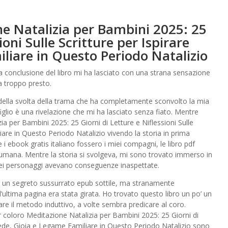
 Natalizia per Bambini 2025: 25
ioni Sulle Scritture per Ispirare
liare in Questo Periodo Natalizio
a conclusione del libro mi ha lasciato con una strana sensazione
a troppo presto.
 della svolta della trama che ha completamente sconvolto la mia
glio è una rivelazione che mi ha lasciato senza fiato. Mentre
 per Bambini 2025: 25 Giorni di Letture e Niflessioni Sulle
iare in Questo Periodo Natalizio vivendo la storia in prima
i ebook gratis italiano fossero i miei compagni, le libro pdf
 umana. Mentre la storia si svolgeva, mi sono trovato immerso in
dei personaggi avevano conseguenze inaspettate.
le a un segreto sussurrato epub sottile, ma stranamente
l’ultima pagina era stata girata. Ho trovato questo libro un po’ un
re il metodo induttivo, a volte sembra predicare al coro.
er coloro Meditazione Natalizia per Bambini 2025: 25 Giorni di
e Fede, Gioia e Legame Familiare in Questo Periodo Natalizio sono