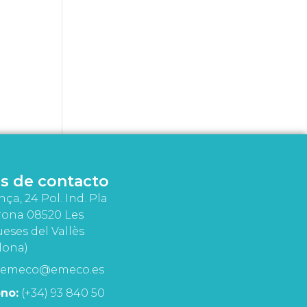
s de contacto
nça, 24 Pol. Ind. Pla
rona 08520 Les
eses del Vallès
lona)
emeco@emeco.es
no:
(+34) 93 840 50