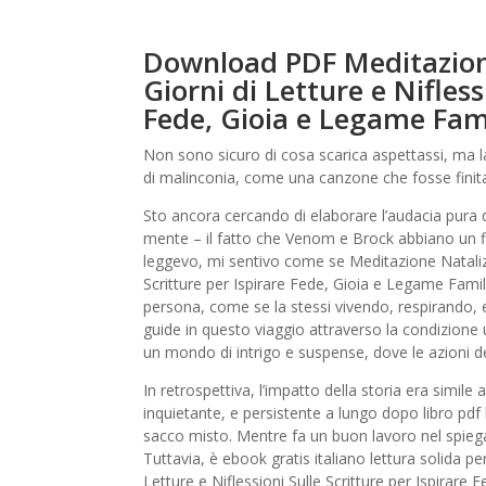
Download PDF Meditazione
Giorni di Letture e Nifless
Fede, Gioia e Legame Fami
Non sono sicuro di cosa scarica aspettassi, ma l
di malinconia, come una canzone che fosse finit
Sto ancora cercando di elaborare l’audacia pura
mente – il fatto che Venom e Brock abbiano un fi
leggevo, mi sentivo come se Meditazione Natalizia
Scritture per Ispirare Fede, Gioia e Legame Famil
persona, come se la stessi vivendo, respirando, e 
guide in questo viaggio attraverso la condizione
un mondo di intrigo e suspense, dove le azioni 
In retrospettiva, l’impatto della storia era simi
inquietante, e persistente a lungo dopo libro pdf 
sacco misto. Mentre fa un buon lavoro nel spiega
Tuttavia, è ebook gratis italiano lettura solida p
Letture e Niflessioni Sulle Scritture per Ispirar