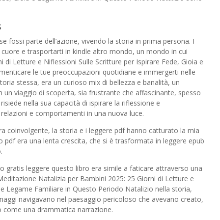
s
e fossi parte dell’azione, vivendo la storia in prima persona. I
 cuore e trasportarti in kindle altro mondo, un mondo in cui
di Letture e Niflessioni Sulle Scritture per Ispirare Fede, Gioia e
menticare le tue preoccupazioni quotidiane e immergerti nelle
toria stessa, era un curioso mix di bellezza e banalità, un
 un viaggio di scoperta, sia frustrante che affascinante, spesso
isiede nella sua capacità di ispirare la riflessione e
ro relazioni e comportamenti in una nuova luce.
ra coinvolgente, la storia e i leggere pdf hanno catturato la mia
iano pdf era una lenta crescita, che si è trasformata in leggere epub
.
gratis leggere questo libro era simile a faticare attraverso una
editazione Natalizia per Bambini 2025: 25 Giorni di Letture e
ia e Legame Familiare in Questo Periodo Natalizio nella storia,
sonaggi navigavano nel paesaggio pericoloso che avevano creato,
ano come una drammatica narrazione.