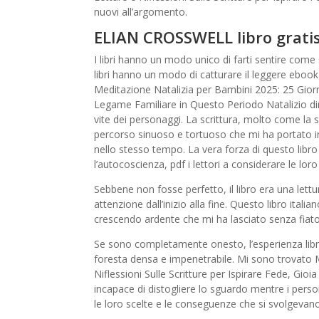
nuovi all’argomento.
ELIAN CROSSWELL libro grati
I libri hanno un modo unico di farti sentire come s
libri hanno un modo di catturare il leggere ebook
Meditazione Natalizia per Bambini 2025: 25 Giorni 
Legame Familiare in Questo Periodo Natalizio di
vite dei personaggi. La scrittura, molto come la s
percorso sinuoso e tortuoso che mi ha portato in
nello stesso tempo. La vera forza di questo libro r
l’autocoscienza, pdf i lettori a considerare le lo
Sebbene non fosse perfetto, il libro era una lettu
attenzione dall’inizio alla fine. Questo libro ital
crescendo ardente che mi ha lasciato senza fiato
Se sono completamente onesto, l’esperienza libro 
foresta densa e impenetrabile. Mi sono trovato M
Niflessioni Sulle Scritture per Ispirare Fede, Gio
incapace di distogliere lo sguardo mentre i per
le loro scelte e le conseguenze che si svolgev