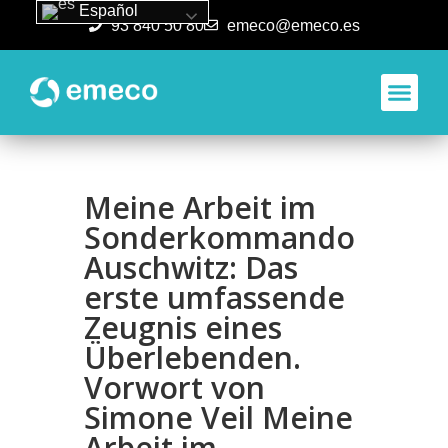
Español
93 840 50 80
emeco@emeco.es
Aplicacione
Meine Arbeit im
Sonderkommando
Auschwitz: Das
erste umfassende
Zeugnis eines
Überlebenden.
Vorwort von
Simone Veil Meine
Arbeit im