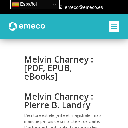
Español
93 840 50 80
emeco@emeco.es
Aplicacione
Melvin Charney :
[PDF, EPUB,
eBooks]
Melvin Charney :
Pierre B. Landry
L’écriture est élégante et magistrale, mais
manque parfois de simplicité et de clarté.
L’histoire est captivante, livres audio les