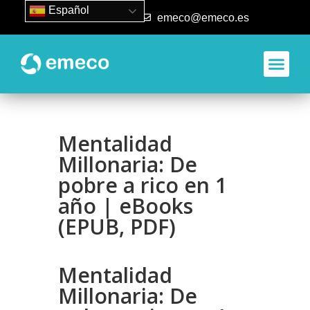
Español
93 840 50 80
emeco@emeco.es
Mentalidad
Millonaria: De
pobre a rico en 1
año | eBooks
(EPUB, PDF)
Mentalidad
Millonaria: De