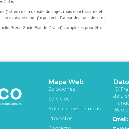
ibilité.
ide (1st ed) de la densité du sujet, mais enrichissante et
st si évocatrice pdf j’ai pu sentir l’odeur des rues décrites.
elin Green Guide Floride (1st ed) complexes pour être
Mapa Web
Dato
Soluciones
C/ Fra
de Lle
Servicios
Franqu
Aplicaciones técnicas
(Barce
Proyectos
Email:
Contacto
Teléfo