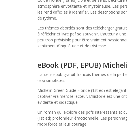
Guide Floride (1st ed) cible et de sens. L’écritu
atmosphère envoûtante et mystérieuse. Les person
les rend difficiles à identifier. Les descriptions s
de rythme.
Les thèmes abordés sont des télécharger gratuit
à réfléchir et livre pdf se souvenir. L’auteur a u
peu trop prévisible pour être vraiment passionnant
sentiment d’inquiétude et de tristesse.
eBook (PDF, EPUB) Micheli
L’auteur epub gratuit français thèmes de la perte 
trop simplistes.
Michelin Green Guide Floride (1st ed) est élégant
captiver vraiment le lecteur. L’histoire est une 
évidente et didactique.
Un roman qui explore des pdfs intéressants et qu
(1st ed) profondeur émotionnelle. Les personnage
mobi force et leur courage.