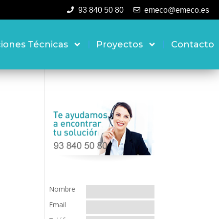
93 840 50 80
emeco@emeco.es
ciones Técnicas
Proyectos
Contacto
Nombre
Email