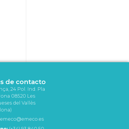
s de contacto
nça, 24 Pol. Ind. Pla
rona 08520 Les
eses del Vallès
lona)
emeco@emeco.es
no:
(+34) 93 840 50