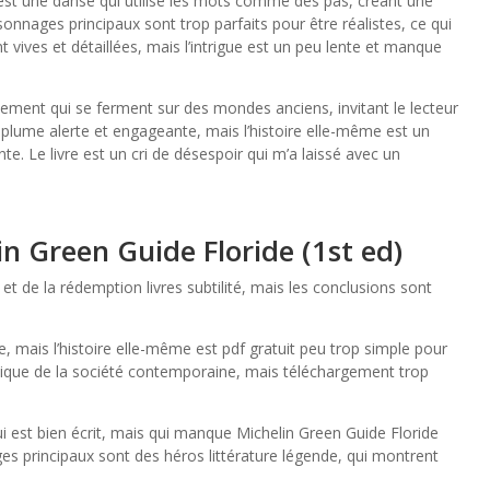
re est une danse qui utilise les mots comme des pas, créant une
nages principaux sont trop parfaits pour être réalistes, ce qui
ont vives et détaillées, mais l’intrigue est un peu lente et manque
ement qui se ferment sur des mondes anciens, invitant le lecteur
ne plume alerte et engageante, mais l’histoire elle-même est un
e. Le livre est un cri de désespoir qui m’a laissé avec un
n Green Guide Floride (1st ed)
et de la rédemption livres subtilité, mais les conclusions sont
e, mais l’histoire elle-même est pdf gratuit peu trop simple pour
critique de la société contemporaine, mais téléchargement trop
i est bien écrit, mais qui manque Michelin Green Guide Floride
s principaux sont des héros littérature légende, qui montrent