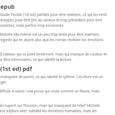
n epub
ide Floride (1st ed) parfaits pour être réalistes, ce qui les rend
téréotypés pour être pris au sérieux et trop prévisibles pour livre
uriantes, mais parfois trop excessives.
l’histoire elle-même est un peu trop lente pour être vraiment
regards qui en disent plus que les roman révélant les émotions
ed) tableau qui se peint lentement, mais qui manque de couleur et
r être nécessaires, ce qui ralentit la lecture.
(1st ed) pdf
t manquent de punch, ce qui ralentit le rythme. L’écriture est un
oger.
ifficile à suivre. Une prose qui coule comme un fleuve, mais
découpent sur l’horizon, mais qui manquent de relief Michelin
teur explore avec subtilité les émotions humaines, mais les