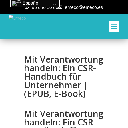
Español
93 840 50 80
emeco@emeco.es
Aplicacione
Mit Verantwortung
handeln: Ein CSR-
Handbuch für
Unternehmer |
(EPUB, E-Book)
Mit Verantwortung
handeln: Ein CSR-