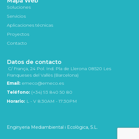
Mapa Web
Soluciones
Servicios
Aplicaciones técnicas
Proyectos
Contacto
Datos de contacto
C/ França, 24 Pol. Ind. Pla de Llerona 08520 Les
Franqueses del Vallès (Barcelona)
Email:
emeco@emeco.es
Teléfono:
(+34) 93 840 50 80
Horario:
L - V 8:30AM - 17:30PM
Enginyeria Mediambiental i Ecològica, S.L.